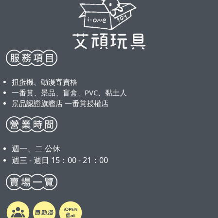
扭蛋機、動漫寄賣格
一番賞、景品、盲盒、PVC、黏土人
景品認證旗艦店 一番賞授權店
週一、二 公休
週三 - 週日 15：00 - 21：00