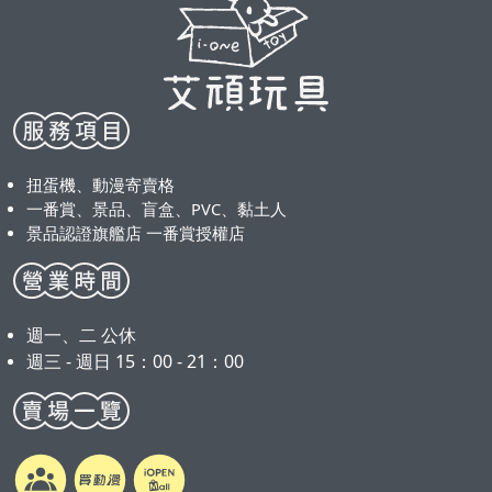
扭蛋機、動漫寄賣格
一番賞、景品、盲盒、PVC、黏土人
景品認證旗艦店 一番賞授權店
週一、二 公休
週三 - 週日 15：00 - 21：00