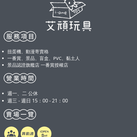
扭蛋機、動漫寄賣格
一番賞、景品、盲盒、PVC、黏土人
景品認證旗艦店 一番賞授權店
週一、二 公休
週三 - 週日 15：00 - 21：00