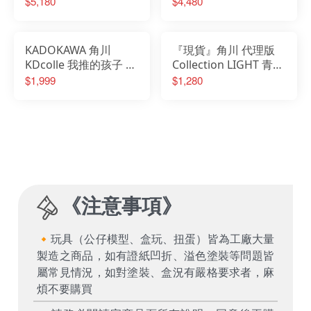
$5,180
$4,480
PVC完成品
PVC完成品
KADOKAWA 角川
『現貨』角川 代理版
KDcolle 我推的孩子 有
Collection LIGHT 青春
馬佳奈 Full moon...!
豬頭少年 櫻島麻衣 兔
$1,999
$1,280
Ver. PVC塗裝完成品
女郎 PVC塗裝完成品
《
注意事項
》
🔸玩具（公仔模型、盒玩、扭蛋）皆為工廠大量
製造之商品，如有證紙凹折、溢色塗裝等問題皆
屬常見情況，如對塗裝、盒況有嚴格要求者，麻
煩不要購買