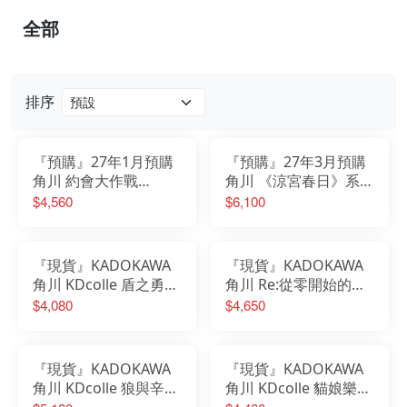
全部
排序
『預購』27年1月預購
『預購』27年3月預購
角川 約會大作戰
角川 《涼宮春日》系列
Fantasia 30週年 夜刀
×《為美好的世界獻上
$4,560
$6,100
神十香 靈裝Ver 1/7 更
祝福！》 涼宮春日 惠
新版
惠Ver. 1/7
『現貨』KADOKAWA
『現貨』KADOKAWA
角川 KDcolle 盾之勇者
角川 Re:從零開始的異
成名錄 拉芙塔莉雅 泳
世界生活 雷姆 生誕祭
$4,080
$4,650
裝Ver 1/7 PVCV完成品
生日 2021 Ver 1/7 PVC
完成品
『現貨』KADOKAWA
『現貨』KADOKAWA
角川 KDcolle 狼與辛香
角川 KDcolle 貓娘樂園
料 赫蘿 旗袍ver 1/7
香草 女僕泳裝Ver 1/7