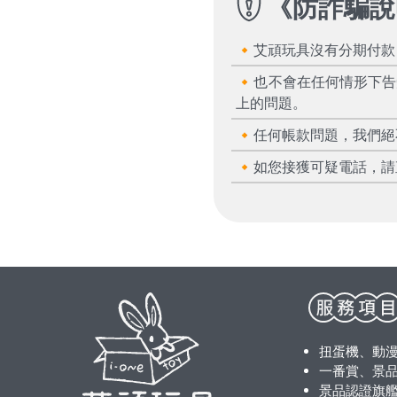
《
防詐騙說
🔸艾頑玩具沒有分期付
🔸也不會在任何情形下
上的問題。
🔸任何帳款問題，我們
🔸如您接獲可疑電話，請
扭蛋機、動
一番賞、景品
景品認證旗艦