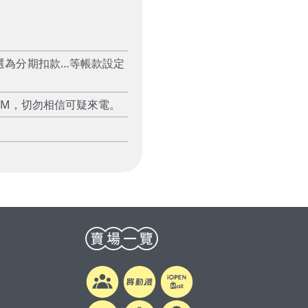
選為分期扣款…等帳款設定
TM，切勿相信可疑來電。
0