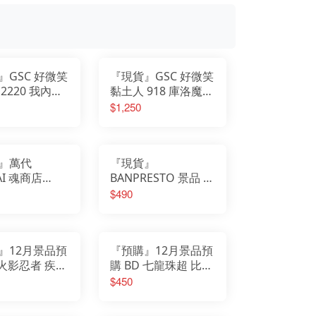
我的英雄學院
Design COCO
遊戲人生
F:NEX
庫洛魔法使
eStream
小魔女DoReMi
Hobby sakura
我推的孩子
HanaBee
為美好的世界獻上祝福
TAKARA TOMY
排球少年
新世紀福音戰士
SPY×FAMILY間諜家家酒
五等分的新娘
』GSC 好微笑
『現貨』GSC 好微笑
孤獨搖滾
青春豬頭少年
葬送的芙莉蓮
2220 我內心
黏土人 918 庫洛魔法
美少女戰士
不起眼女主角培育法
念頭 山田杏奈
使 透明牌篇 木之本
$1,250
膽大黨
刀劍神域
櫻 友枝中學制服Ver.
崩壞
原神
明日方舟
萊莎的鍊金工房
關於我轉生變成史萊姆這檔事
蔚藍檔案
』萬代
『現貨』
AI 魂商店
BANPRESTO 景品 精
 shf 遊戲王 怪
靈寶可夢 絨毛玩偶
$490
鬥 海馬瀨人
伊布朋友們 伊布 午
睡ver.
』12月景品預
『預購』12月景品預
 火影忍者 疾風
購 BD 七龍珠超 比魯
RATION
斯篇 Grandista 孫悟
$450
S 漩渦鳴人Ⅶ
空Ⅳ (B：超級賽亞人
之神超級賽亞人孫悟