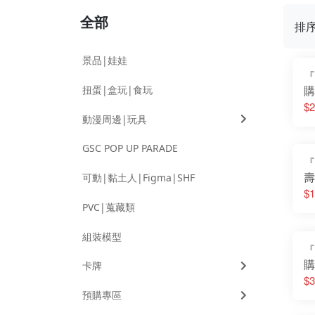
全部
排
景品|娃娃
『
扭蛋|盒玩|食玩
購
擊
$2
動漫周邊|玩具
卡
Se
GSC POP UP PARADE
『
壽
可動|黏土人|Figma|SHF
心
$1
蓮
PVC|蒐藏類
完
組裝模型
『
購
卡牌
物
$3
2
預購專區