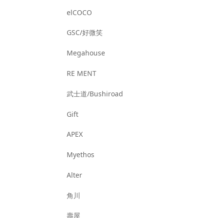
elCOCO
GSC/好微笑
Megahouse
RE MENT
武士道/Bushiroad
Gift
APEX
Myethos
Alter
角川
壽屋