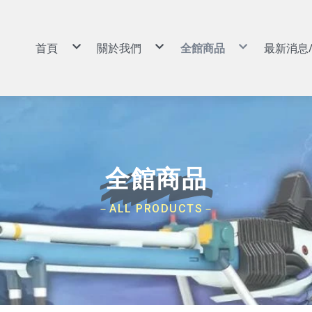
首頁
關於我們
全館商品
最新消息
景品|娃娃
購物說明
景品|娃娃
扭蛋|盒玩|食玩
常見問答
扭蛋|盒玩|食玩
動漫周邊|玩具
退換貨說明
動漫周邊|玩具
GSC POP UP PARADE
防詐騙說明
GSC POP UP PARADE
可動|黏土人|Figma|SHF
可動|黏土人|Figma|SH
PVC|蒐藏類
PVC|蒐藏類
組裝模型
組裝模型
卡牌
卡牌
預購專區
預購專區
依作品分類
依作品分類
依廠牌分類
依廠牌分類
航海王/海賊王
Weiβ Schwarz (WS)
BANPRESTO
8月景品預購
戰鬥陀螺
七龍珠
Nivel Arena(NA)
魂商店/PB商店
9月景品預購
火影忍者
ONE PIECE
BANDAI
10月景品預購
初音未來
Hololive
SEGA
11月景品預購
全館商品
戀上換裝娃娃
BANDAI 收藏卡
TAITO
12月景品預購
勝利女神：妮姬
遊戲王卡
FuRyu
哥吉拉
卡牌週邊
KONAMI
吉伊卡哇
FANS
蠟筆小新
SK JAPAN
史努比
elCOCO
－ALL PRODUCTS－
寶可夢
GSC/好微笑
碧藍航線
Megahouse
Hololive
RE MENT
獵人HUNTER×HUNTER
武士道/Bushiroad
遊戲王
Gift
鋼彈/機動戰士
APEX
約會大作戰
Myethos
莉可麗絲
Alter
咒術迴戰
角川
鬼滅之刃
壽屋
Overlord
X-PLUS
鏈鋸人
大漫匠
魔女之旅
海雅
Re：從零開始的異世界生活
BearPanda
出包王女
木棉花