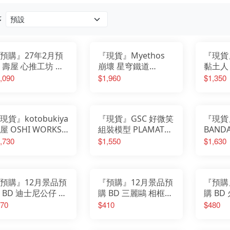
我的英雄學院
Design COCO
遊戲人生
F:NEX
庫洛魔法使
eStream
序
小魔女DoReMi
Hobby sakura
我推的孩子
HanaBee
為美好的世界獻上祝福
TAKARA TOMY
排球少年
新世紀福音戰士
SPY×FAMILY間諜家家酒
五等分的新娘
預購』27年2月預
『現貨』Myethos
『現貨
孤獨搖滾
青春豬頭少年
葬送的芙莉蓮
 壽屋 心推工坊 進
崩壞 星穹鐵道
黏土人 
美少女戰士
不起眼女主角培育法
的巨人 米卡沙 阿
Diorama 知更鳥 夜
的糟糕
,090
$1,960
$1,350
膽大黨
刀劍神域
曼 The Final
色流光溢彩Ver PVC
崩壞
原神
ason ver.
完成品
明日方舟
萊莎的鍊金工房
關於我轉生變成史萊姆這檔事
蔚藍檔案
現貨』kotobukiya
『現貨』GSC 好微笑
『現貨
屋 OSHI WORKS
組裝模型 PLAMATEA
BAND
推工坊 葬送的芙莉
初音未來 MIKU 中央
S.H.F
,730
$1,550
$1,630
 芙莉蓮 冬裝 PVC
町戰術工藝Ver.
獸之決
成品
預購』12月景品預
『預購』12月景品預
『預購
 BD 迪士尼公仔 動
購 BD 三麗鷗 相框公
購 BD
方城市2 Zootopia
仔 Hello Kitty
傳 VIB
70
$410
$480
 狐狸 尼克
STAR
特別版