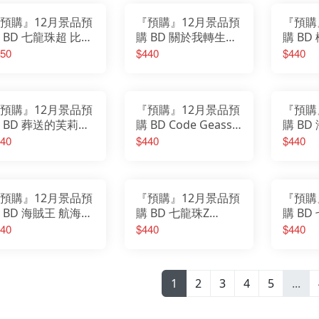
預購』12月景品預
『預購』12月景品預
『預購
 BD 七龍珠超 比魯
購 BD 關於我轉生變
購 B
篇 Grandista 孫悟
成史萊姆這檔事
SEED 
50
$440
$440
Ⅳ (A：超級賽亞人
Grandista 魔王 利姆
EVOL
悟空)
路·坦派斯特
因 曉之
預購』12月景品預
『預購』12月景品預
『預購
 BD 葬送的芙莉蓮
購 BD Code Geass
購 BD
姿公仔 芙莉蓮 再
反叛的魯路修
CROSS
40
$440
$440
BANPRESTO
克巴·
EVOLVE C.C. 公仔
預購』12月景品預
『預購』12月景品預
『預購
 BD 海賊王 航海王
購 BD 七龍珠Z
購 BD
&G 曼麥亞·軍子宮
SOLID EDGE
G×ma
40
$440
$440
WORKS THE出陣 塔
皮恩
1
2
3
4
5
...