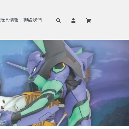
/玩具情報
聯絡我們
F
航海王/海賊王
Weiβ Schwarz (WS)
BANPRESTO
8月景品預購
戰鬥陀螺
七龍珠
Nivel Arena(NA)
魂商店/PB商店
9月景品預購
火影忍者
ONE PIECE
BANDAI
10月景品預購
初音未來
Hololive
SEGA
11月景品預購
戀上換裝娃娃
BANDAI 收藏卡
TAITO
12月景品預購
勝利女神：妮姬
遊戲王卡
FuRyu
哥吉拉
卡牌週邊
KONAMI
吉伊卡哇
FANS
蠟筆小新
SK JAPAN
史努比
elCOCO
寶可夢
GSC/好微笑
碧藍航線
Megahouse
Hololive
RE MENT
獵人HUNTER×HUNTER
武士道/Bushiroad
遊戲王
Gift
鋼彈/機動戰士
APEX
約會大作戰
Myethos
莉可麗絲
Alter
咒術迴戰
角川
鬼滅之刃
壽屋
Overlord
X-PLUS
鏈鋸人
大漫匠
魔女之旅
海雅
Re：從零開始的異世界生活
BearPanda
出包王女
木棉花