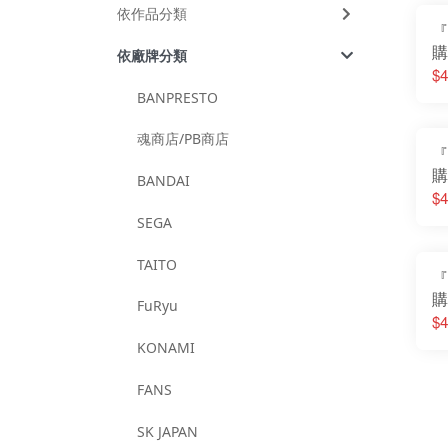
依作品分類
『
購
依廠牌分類
斯
$4
空
BANPRESTO
孫
魂商店/PB商店
『
購
BANDAI
坐
$4
販
SEGA
TAITO
『
購
FuRyu
G
$4
KONAMI
FANS
SK JAPAN