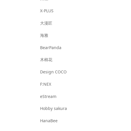
X-PLUS
大漫匠
海雅
BearPanda
木棉花
Design COCO
F:NEX
eStream
Hobby sakura
HanaBee