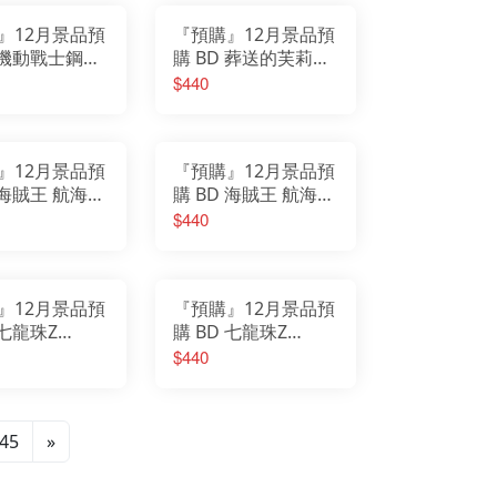
空)
』12月景品預
『預購』12月景品預
D 機動戰士鋼彈
購 BD 葬送的芙莉蓮
BANPRESTO
坐姿公仔 費倫 再販
$440
VE 拉克絲·克萊
車 Endi
』12月景品預
『預購』12月景品預
 海賊王 航海王
購 BD 海賊王 航海王
 POSING 斯
BATTLE RECORD
$440
賈巴
COLLECTION 蒙其
·D·魯夫 Ⅳ
』12月景品預
『預購』12月景品預
 七龍珠Z
購 BD 七龍珠Z
teria 弗利沙Ⅲ
MATCH MAKERS 布
$440
羅利（VS超級賽亞人
孫悟空）
45
»