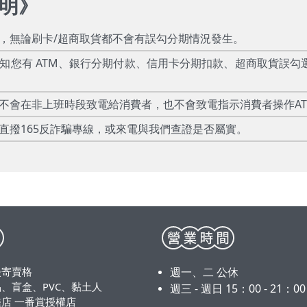
明
》
款，無論刷卡/超商取貨都不會有誤勾分期情況發生。
告知您有 ATM、銀行分期付款、信用卡分期扣款、超商取貨誤勾
絕不會在非上班時段致電給消費者，也不會致電指示消費者操作A
直撥165反詐騙專線，或來電與我們查證是否屬實。
漫寄賣格
週一、二 公休
、盲盒、PVC、黏土人
週三 - 週日 15：00 - 21：0
店 一番賞授權店