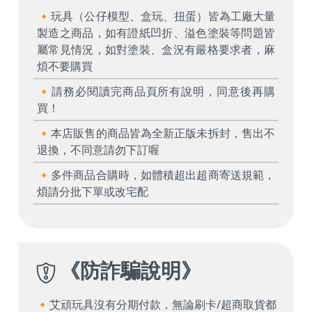
🔸玩具（公仔模型、盒玩、扭蛋）皆為工廠大量
製造之商品，如有證紙凹折、溢色塗裝等問題皆
屬常見情況，如對塗裝、盒況有嚴格要求者，麻
煩不要購買
🔸請務必閱讀完商品頁所有說明，同意後再購
買！
🔸本店販售的商品皆為全新正版未拆封，售出不
退換，不同意請勿下訂喔
🔸多件商品合購時，如體積超出超商寄送規範，
煩請分批下單或改宅配
《
防詐騙說明
》
🔸艾頑玩具沒有分期付款，無論刷卡/超商取貨都