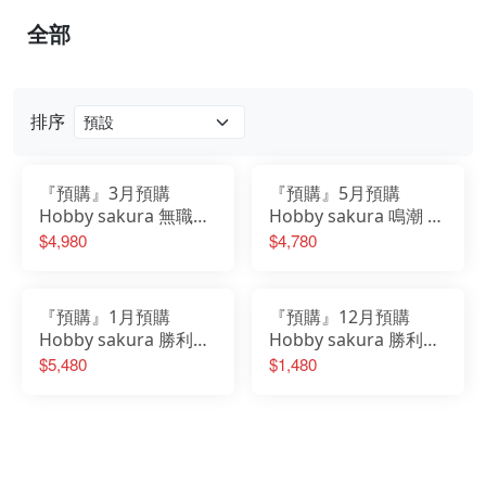
全部
排序
『預購』3月預購
『預購』5月預購
Hobby sakura 無職轉
Hobby sakura 鳴潮 奧
生 艾莉絲 伯雷亞斯 格
古斯塔 1/7 附特典
$4,980
$4,780
雷拉特 1/7
『預購』1月預購
『預購』12月預購
Hobby sakura 勝利女
Hobby sakura 勝利女
神 妮姬 小紅帽 懷舊時
神 妮姬 S.K.P 露菲 奢
$5,480
$1,480
光 1/7 豪華版
侈兔 1/10