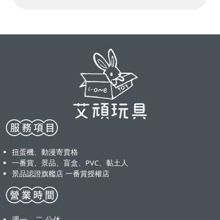
扭蛋機、動漫寄賣格
一番賞、景品、盲盒、PVC、黏土人
景品認證旗艦店 一番賞授權店
週一、二 公休