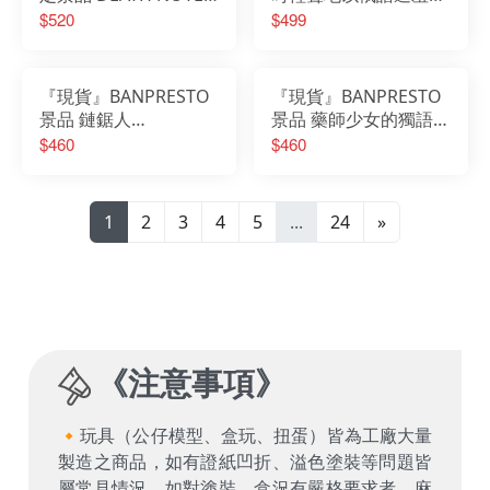
死亡筆記本 L 艾爾 羅萊
鄰座艾莉同學 One-
$520
$499
特 泡麵蓋 公仔
Seventh Carat公仔 艾
莉 兔女郎 紅色
『現貨』BANPRESTO
『現貨』BANPRESTO
景品 鏈鋸人
景品 藥師少女的獨語
VIBRATION STARS 帕
貓貓 公仔 月精
$460
$460
瓦 公仔
1
2
3
4
5
...
24
»
《
注意事項
》
🔸玩具（公仔模型、盒玩、扭蛋）皆為工廠大量
製造之商品，如有證紙凹折、溢色塗裝等問題皆
屬常見情況，如對塗裝、盒況有嚴格要求者，麻