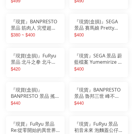
$499
$490
午睡ver.
『現貨』BANPRESTO
『現貨(盒損)』SEGA
景品 筋肉人 完璧超人
景品 賽馬娘 Pretty
始祖篇 完美超人始祖編
Xstellar 公仔 里見皇冠
$380 ~ $400
$400
金肉人 水牛人 納美希
斯 惡魔將軍
『現貨(盒損)』FuRyu
『現貨』SEGA 景品 蔚
景品 北斗之拳 北斗の
藍檔案 Yumemirize 公
拳 北斗神拳 拳四郎 健
仔 黑見茜香
$420
$400
次郎 泡麵蓋 公仔
『現貨(盒損)』
『現貨』BANPRESTO
BANPRESTO 景品 搖曳
景品 魯邦三世 峰不二
露營 SEASON3 土岐綾
子 公仔
$440
$440
乃
『現貨』FuRyu 景品
『現貨』FuRyu 景品
Re:從零開始的異世界
初音未來 泡麵蓋公仔