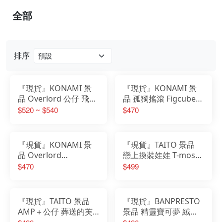
全部
排序
『現貨』KONAMI 景
『現貨』KONAMI 景
品 Overlord 公仔 飛飛
品 孤獨搖滾 Figcube公
科塞特斯
仔 後藤一里 山田涼 伊
$520 ~ $540
$470
地知虹夏 喜多郁代
『現貨』KONAMI 景
『現貨』TAITO 景品
品 Overlord
戀上換裝娃娃 T-most
Masquerade 雅兒貝德
公仔 喜多川海夢 萬聖
$470
$499
啦啦隊ver.
節兔女郎ver.
『現貨』TAITO 景品
『現貨』BANPRESTO
AMP＋公仔 葬送的芙
景品 精靈寶可夢 絨毛
莉蓮 芙莉蓮 再販
玩偶 伊布朋友們 伊布