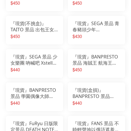
生活 拉姆 雷姆
花仙子 鈴蘭
$450
$450
MeloDoll 關節可動 公
仔
『現貨(不挑盒)』
『現貨』SEGA 景品 青
TAITO 景品 出包王女
春豬頭少年
Aqua Float Girls 公仔
Yumemirize公仔 櫻島
$450
$430
菈菈
麻衣 兔女郎Ver.
『現貨』SEGA 景品 少
『現貨』BANPRESTO
女樂團 吶喊吧 Xstellar
景品 海賊王 航海王
公仔 井芹仁菜 河原木
Grandista 珠寶·波妮
$440
$450
桃香 海老冢智 Rupa
『現貨』BANPRESTO
『現貨(盒損)』
景品 學園偶像大師
BANPRESTO 景品
ESPRESTO Heart
LUPIN THE ⅢRD 魯邦
$440
$440
bouquet 藤田琴音
三世 公仔
『現貨』FuRyu 日版限
『現貨』FANS 景品 不
定景品 DEATH NOTE
時輕聲地以俄語遮羞的