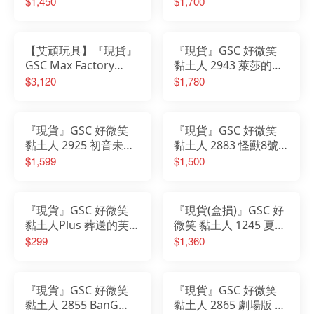
$1,450
$1,700
孩子 黃豆粉
Ver 可動完成品
【艾頑玩具】『現貨』
『現貨』GSC 好微笑
GSC Max Factory
黏土人 2943 萊莎的鍊
figma 640 勝利女神：
金工房2 失落傳說與秘
$3,120
$1,780
妮姬 紅蓮
密妖精 萊莎
『現貨』GSC 好微笑
『現貨』GSC 好微笑
黏土人 2925 初音未來
黏土人 2883 怪獸8號
深海少女Ver.
防衛隊第一部隊隊長 鳴
$1,599
$1,500
海弦
『現貨』GSC 好微笑
『現貨(盒損)』GSC 好
黏土人Plus 葬送的芙莉
微笑 黏土人 1245 夏目
蓮 芙莉蓮 費倫 橡膠公
友人帳 夏目貴志&貓咪
$299
$1,360
仔
老師
『現貨』GSC 好微笑
『現貨』GSC 好微笑
黏土人 2855 BanG
黏土人 2865 劇場版 鏈