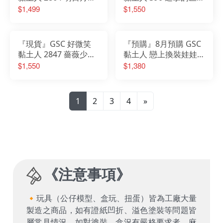
魔王
里維 阿卡曼 兵長
$1,499
$1,550
『現貨』GSC 好微笑
『預購』8月預購 GSC
黏土人 2847 薔薇少女
黏土人 戀上換裝娃娃第
第五人偶 真紅 2.0
二季 十六夜亞理沙
$1,550
$1,380
cosplay by 海夢
1
2
3
4
»
《
注意事項
》
🔸玩具（公仔模型、盒玩、扭蛋）皆為工廠大量
製造之商品，如有證紙凹折、溢色塗裝等問題皆
屬常見情況，如對塗裝、盒況有嚴格要求者，麻