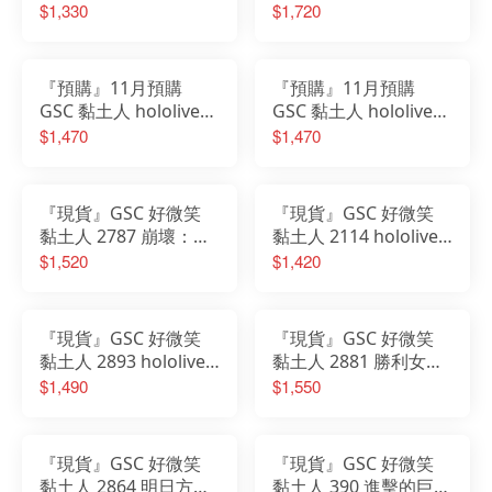
Dream! MyGO!!!!! 要樂
鋸人 蕾潔篇 蕾潔 炸彈
$1,330
$1,720
奈
惡魔 波姆
『預購』11月預購
『預購』11月預購
GSC 黏土人 hololive
GSC 黏土人 hololive
Mococo 茸茸 阿比斯
Fuwawa 軟軟 阿比斯
$1,470
$1,470
加德
加德
『現貨』GSC 好微笑
『現貨』GSC 好微笑
黏土人 2787 崩壞：星
黏土人 2114 hololive
穹鐵道 卡芙卡
五期生 獅白牡丹 再販
$1,520
$1,420
『現貨』GSC 好微笑
『現貨』GSC 好微笑
黏土人 2893 hololive 0
黏土人 2881 勝利女
期生 星街彗星 水手服
神：妮姬 紅蓮：暗影
$1,490
$1,550
裝 Ver
『現貨』GSC 好微笑
『現貨』GSC 好微笑
黏土人 2864 明日方舟
黏土人 390 進擊的巨人