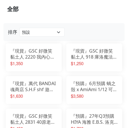
全部
排序
『現貨』GSC 好微笑
『現貨』GSC 好微笑
黏土人 2220 我內心的
黏土人 918 庫洛魔法使
糟糕念頭 山田杏奈
透明牌篇 木之本櫻 友
$1,350
$1,250
枝中學制服Ver.
『現貨』萬代 BANDAI
『預購』6月預購 蝸之
魂商店 S.H.F shf 遊戲
殼 x AmiAmi 1/12 可動
王 怪獸之決鬥 海馬瀨
勝利女神 妮姬 小紅帽
$1,630
$3,580
人
荒誕紅
『現貨』GSC 好微笑
『預購』27年Q3預購
黏土人 2831 40原老師
HIYA 海雅 E.B.S. 洛克
我家的貓咪是可愛的女
人X 艾克斯 究極裝甲