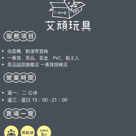
扭蛋機、動漫寄賣格
一番賞、景品、盲盒、PVC、黏土人
景品認證旗艦店 一番賞授權店
週一、二 公休
週三 - 週日 15：00 - 21：00