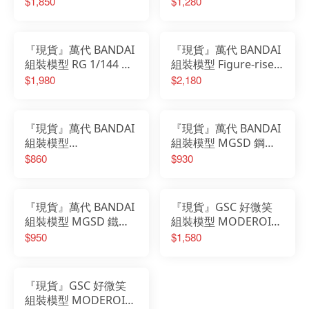
$1,850
$1,280
神 太陽神的翼神龍
白龍 增幅版
『現貨』萬代 BANDAI
『現貨』萬代 BANDAI
組裝模型 RG 1/144 曉
組裝模型 Figure-rise
鋼彈 (大鷲裝備)
Standard 遊戲王 三幻
$1,980
$2,180
神 歐貝利斯克的巨神兵
『現貨』萬代 BANDAI
『現貨』萬代 BANDAI
組裝模型
組裝模型 MGSD 鋼彈
ULTIMAGEAR SERIES
seed 自由鋼彈
$860
$930
遊戲王 千年積木
『現貨』萬代 BANDAI
『現貨』GSC 好微笑
組裝模型 MGSD 鐵血
組裝模型 MODEROID
的孤兒 獵魔鋼彈 鋼彈
無敵鐵金剛凱薩 GO-
$950
$1,580
Valiant
『現貨』GSC 好微笑
組裝模型 MODEROID