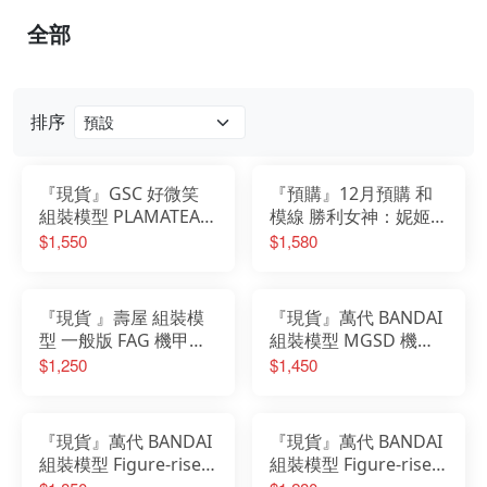
全部
排序
『現貨』GSC 好微笑
『預購』12月預購 和
組裝模型 PLAMATEA
模線 勝利女神：妮姬
初音未來 MIKU 中央町
小紅帽 1/12 組裝模型
$1,550
$1,580
戰術工藝Ver.
HMX2026002
『現貨 』壽屋 組裝模
『現貨』萬代 BANDAI
型 一般版 FAG 機甲少
組裝模型 MGSD 機動
女 機音少女 初音未來
戰士鋼彈 seed destiny
$1,250
$1,450
雪初音 雪未來 異色版
命運鋼彈
『現貨』萬代 BANDAI
『現貨』萬代 BANDAI
組裝模型 Figure-rise
組裝模型 Figure-rise
Standard 遊戲王 三幻
Standard 遊戲王 青眼