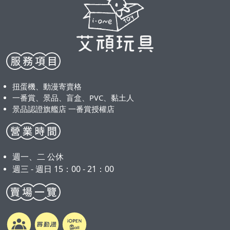
扭蛋機、動漫寄賣格
一番賞、景品、盲盒、PVC、黏土人
景品認證旗艦店 一番賞授權店
週一、二 公休
週三 - 週日 15：00 - 21：00