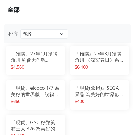
全部
排序
『預購』27年1月預購
『預購』27年3月預購
角川 約會大作戰
角川 《涼宮春日》系列
Fantasia 30週年 夜刀
×《為美好的世界獻上
$4,560
$6,100
神十香 靈裝Ver 1/7 更
祝福！》 涼宮春日 惠
新版
惠Ver. 1/7
『現貨』elcoco 1/7 為
『現貨(盒損)』SEGA
美好的世界獻上祝福！
景品 為美好的世界獻上
水之女神 阿克婭 PVC
祝福3 愛麗絲
$650
$400
塗裝完成品
LUMINASTA 公仔
『現貨』GSC 好微笑
黏土人 826 為美好的世
界獻上祝福 芸芸