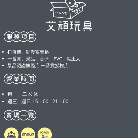
扭蛋機、動漫寄賣格
一番賞、景品、盲盒、PVC、黏土人
景品認證旗艦店 一番賞授權店
週一、二 公休
週三 - 週日 15：00 - 21：00