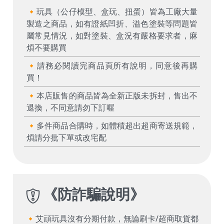
🔸玩具（公仔模型、盒玩、扭蛋）皆為工廠大量
製造之商品，如有證紙凹折、溢色塗裝等問題皆
屬常見情況，如對塗裝、盒況有嚴格要求者，麻
煩不要購買
🔸請務必閱讀完商品頁所有說明，同意後再購
買！
🔸本店販售的商品皆為全新正版未拆封，售出不
退換，不同意請勿下訂喔
🔸多件商品合購時，如體積超出超商寄送規範，
煩請分批下單或改宅配
《
防詐騙說明
》
🔸艾頑玩具沒有分期付款，無論刷卡/超商取貨都