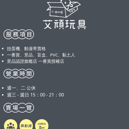
扭蛋機、動漫寄賣格
一番賞、景品、盲盒、PVC、黏土人
景品認證旗艦店 一番賞授權店
週一、二 公休
週三 - 週日 15：00 - 21：00