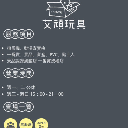
扭蛋機、動漫寄賣格
一番賞、景品、盲盒、PVC、黏土人
景品認證旗艦店 一番賞授權店
週一、二 公休
週三 - 週日 15：00 - 21：00