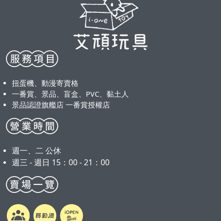
扭蛋機、動漫寄賣格
一番賞、景品、盲盒、PVC、黏土人
景品認證旗艦店 一番賞授權店
週一、二 公休
週三 - 週日 15：00 - 21：00