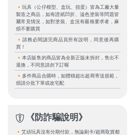
🔸玩具（公仔模型、盒玩、扭蛋）皆為工廠大量
製造之商品，如有證紙凹折、溢色塗裝等問題皆
屬常見情況，如對塗裝、盒況有嚴格要求者，麻
煩不要購買
🔸請務必閱讀完商品頁所有說明，同意後再購
買！
🔸本店販售的商品皆為全新正版未拆封，售出不
退換，不同意請勿下訂喔
🔸多件商品合購時，如體積超出超商寄送規範，
煩請分批下單或改宅配
《
防詐騙說明
》
🔸艾頑玩具沒有分期付款，無論刷卡/超商取貨都