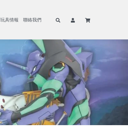
/玩具情報
聯絡我們
F
航海王/海賊王
Weiβ Schwarz (WS)
BANPRESTO
8月景品預購
戰鬥陀螺
七龍珠
Nivel Arena(NA)
魂商店/PB商店
9月景品預購
火影忍者
ONE PIECE
BANDAI
10月景品預購
初音未來
Hololive
SEGA
11月景品預購
戀上換裝娃娃
BANDAI 收藏卡
TAITO
12月景品預購
勝利女神：妮姬
遊戲王卡
FuRyu
哥吉拉
卡牌週邊
KONAMI
吉伊卡哇
FANS
蠟筆小新
SK JAPAN
史努比
elCOCO
寶可夢
GSC/好微笑
碧藍航線
Megahouse
Hololive
RE MENT
獵人HUNTER×HUNTER
武士道/Bushiroad
遊戲王
Gift
鋼彈/機動戰士
APEX
約會大作戰
Myethos
莉可麗絲
Alter
咒術迴戰
角川
鬼滅之刃
壽屋
Overlord
X-PLUS
鏈鋸人
大漫匠
魔女之旅
海雅
Re：從零開始的異世界生活
BearPanda
出包王女
木棉花