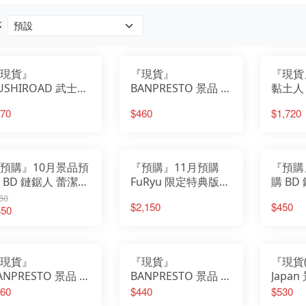
我的英雄學院
Design COCO
遊戲人生
F:NEX
庫洛魔法使
eStream
序
小魔女DoReMi
Hobby sakura
我推的孩子
HanaBee
為美好的世界獻上祝福
TAKARA TOMY
排球少年
新世紀福音戰士
SPY×FAMILY間諜家家酒
五等分的新娘
現貨』
『現貨』
『現貨
孤獨搖滾
青春豬頭少年
葬送的芙莉蓮
USHIROAD 武士道
BANPRESTO 景品 鏈
黏土人 
美少女戰士
不起眼女主角培育法
alVerse Pale 劇場
鋸人 VIBRATION
鏈鋸人
膽大黨
70
$460
$1,720
刀劍神域
 鏈鋸人 蕾潔篇 早
STARS 帕瓦 公仔
炸彈惡
崩壞
原神
秋 天使惡魔
明日方舟
萊莎的鍊金工房
關於我轉生變成史萊姆這檔事
蔚藍檔案
預購』10月景品預
『預購』11月預購
『預購
 BD 鏈鋸人 蕾潔篇
FuRyu 限定特典版
購 BD
&G 蕾潔 夜晚的學
TENITOL TALL 劇場
Grand
60
$2,150
$450
ver.
450
版 鏈鋸人 蕾潔篇 蕾
潔 全高30公分
現貨』
『現貨』
『現貨(
ANPRESTO 景品 鏈
BANPRESTO 景品 鏈
Japan
人 VIBRATION
鋸人 VIBRATION
定 鏈
60
$440
$530
TARS 帕瓦 公仔
STARS 帕瓦Ⅳ
ver. 