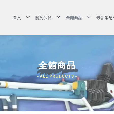
首頁
關於我們
全館商品
最新消息
景品|娃娃
購物說明
景品|娃娃
扭蛋|盒玩|食玩
常見問答
扭蛋|盒玩|食玩
動漫周邊|玩具
退換貨說明
動漫周邊|玩具
GSC POP UP PARADE
防詐騙說明
GSC POP UP PARADE
可動|黏土人|Figma|SHF
可動|黏土人|Figma|SH
PVC|蒐藏類
PVC|蒐藏類
組裝模型
組裝模型
卡牌
卡牌
預購專區
預購專區
依作品分類
依作品分類
依廠牌分類
依廠牌分類
航海王/海賊王
Weiβ Schwarz (WS)
BANPRESTO
8月景品預購
戰鬥陀螺
七龍珠
Nivel Arena(NA)
魂商店/PB商店
9月景品預購
火影忍者
ONE PIECE
BANDAI
10月景品預購
初音未來
Hololive
SEGA
11月景品預購
全館商品
戀上換裝娃娃
BANDAI 收藏卡
TAITO
12月景品預購
勝利女神：妮姬
遊戲王卡
FuRyu
哥吉拉
卡牌週邊
KONAMI
吉伊卡哇
FANS
蠟筆小新
SK JAPAN
史努比
elCOCO
－ALL PRODUCTS－
寶可夢
GSC/好微笑
碧藍航線
Megahouse
Hololive
RE MENT
獵人HUNTER×HUNTER
武士道/Bushiroad
遊戲王
Gift
鋼彈/機動戰士
APEX
約會大作戰
Myethos
莉可麗絲
Alter
咒術迴戰
角川
鬼滅之刃
壽屋
Overlord
X-PLUS
鏈鋸人
大漫匠
魔女之旅
海雅
Re：從零開始的異世界生活
BearPanda
出包王女
木棉花