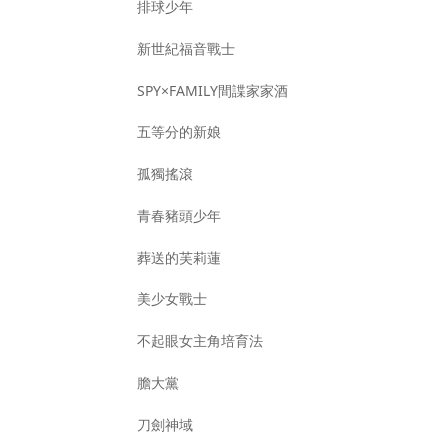
排球少年
新世紀福音戰士
SPY×FAMILY間諜家家酒
五等分的新娘
孤獨搖滾
青春豬頭少年
葬送的芙莉蓮
美少女戰士
不起眼女主角培育法
膽大黨
刀劍神域