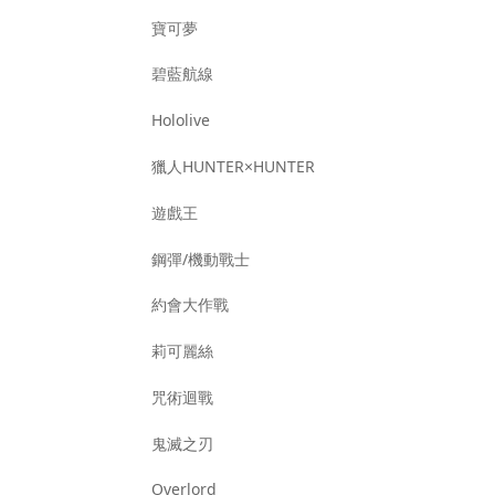
寶可夢
碧藍航線
Hololive
獵人HUNTER×HUNTER
遊戲王
鋼彈/機動戰士
約會大作戰
莉可麗絲
咒術迴戰
鬼滅之刃
Overlord