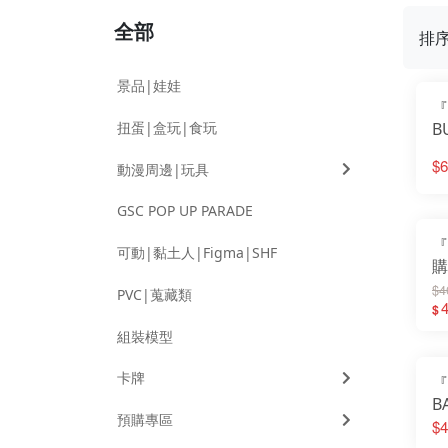
全部
排
景品|娃娃
『
扭蛋|盒玩|食玩
B
P
$6
動漫周邊|玩具
版
川
GSC POP UP PARADE
『
可動|黏土人|Figma|SHF
購
G
$4
PVC|蒐藏類
校
$
組裝模型
卡牌
『
B
預購專區
鋸
$4
S