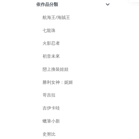
依作品分類
航海王/海賊王
七龍珠
火影忍者
初音未來
戀上換裝娃娃
勝利女神：妮姬
哥吉拉
吉伊卡哇
蠟筆小新
史努比