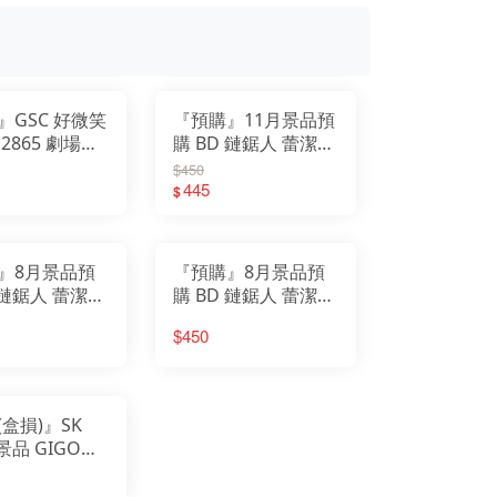
我的英雄學院
Design COCO
遊戲人生
F:NEX
庫洛魔法使
eStream
小魔女DoReMi
Hobby sakura
我推的孩子
HanaBee
為美好的世界獻上祝福
TAKARA TOMY
排球少年
新世紀福音戰士
SPY×FAMILY間諜家家酒
五等分的新娘
』GSC 好微笑
『預購』11月景品預
孤獨搖滾
青春豬頭少年
葬送的芙莉蓮
2865 劇場版
購 BD 鏈鋸人 蕾潔篇
美少女戰士
不起眼女主角培育法
 蕾潔篇 蕾潔
G&G 蕾潔 二道咖啡
$450
膽大黨
刀劍神域
魔 波姆
廳ver.
445
$
崩壞
原神
明日方舟
萊莎的鍊金工房
關於我轉生變成史萊姆這檔事
蔚藍檔案
』8月景品預
『預購』8月景品預
 鏈鋸人 蕾潔篇
購 BD 鏈鋸人 蕾潔篇
ista 帕瓦
大大的SOFVIMATES
$450
波奇塔 向前走
盒損)』SK
 景品 GIGO限
鋸人 帕瓦 女僕
公仔