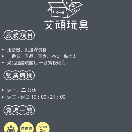
扭蛋機、動漫寄賣格
一番賞、景品、盲盒、PVC、黏土人
景品認證旗艦店 一番賞授權店
週一、二 公休
週三 - 週日 15：00 - 21：00