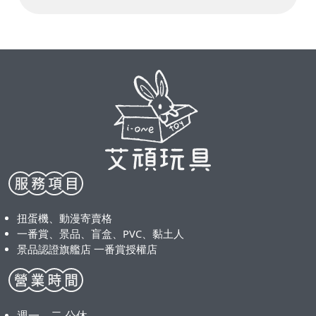
扭蛋機、動漫寄賣格
一番賞、景品、盲盒、PVC、黏土人
景品認證旗艦店 一番賞授權店
週一、二 公休