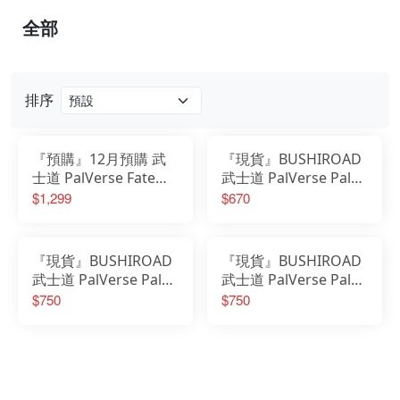
全部
排序
『預購』12月預購 武
『現貨』BUSHIROAD
士道 PalVerse Fate
武士道 PalVerse Pale
FGO 第1彈 中盒6入
劇場版 鏈鋸人 蕾潔篇
$1,299
$670
早川秋 天使惡魔
『現貨』BUSHIROAD
『現貨』BUSHIROAD
武士道 PalVerse Pale
武士道 PalVerse Pale
hololive 星街彗星 PVC
hololive さくらみこ 櫻
$750
$750
完成品
巫女 PVC完成品