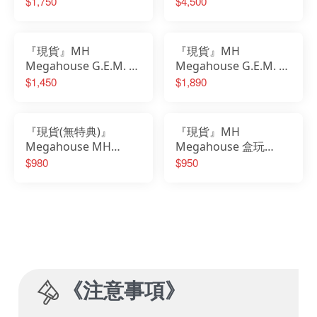
$1,750
$4,500
CHRONICLE 遊戲王 決
GALS 日向雛田 Ver.2
鬥怪獸 怪獸之決鬥 黑
再販
魔龍
『現貨』MH
『現貨』MH
Megahouse G.E.M. 排
Megahouse G.E.M. 排
球少年 掌中 日向翔陽
球少年 掌中系列 孤爪
$1,450
$1,890
再販 PVC完成品
研磨 PVC完成品
『現貨(無特典)』
『現貨』MH
Megahouse MH
Megahouse 盒玩
LOOK UP 排球少年 孤
LOGBOX RE BIRTH 海
$980
$950
爪研磨
賊王 航海王 未來島 蛋
頭島 套組
《
注意事項
》