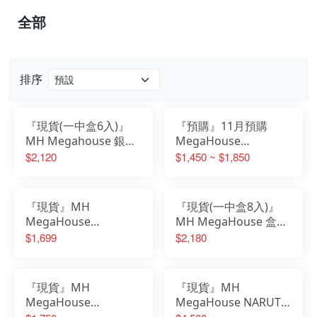
全部
排序
『現貨(一中盒6入)』
『預購』11月預購
MH Megahouse 銀魂
MegaHouse
×大川武部 我愛阿銀
Petitrama EX 哥吉拉
$2,120
$1,450 ~ $1,850
Collection 收藏系列
01
『現貨』MH
『現貨(一中盒8入)』
MegaHouse
MH MegaHouse 盒玩
MONSTERS
數碼寶貝大冒險 數碼收
$1,699
$2,180
CHRONICLE 遊戲王 決
藏 DIGICOLLE MIX 再
鬥怪獸 怪獸之決鬥 黑
販 無特典
魔導
『現貨』MH
『現貨』MH
MegaHouse
MegaHouse NARUTO
MONSTERS
火影忍者 NARUTO