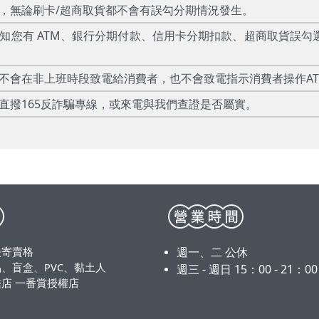
款，無論刷卡/超商取貨都不會有誤勾分期情況發生。
告知您有 ATM、銀行分期付款、信用卡分期扣款、超商取貨誤勾
絕不會在非上班時段致電給消費者，也不會致電指示消費者操作A
直撥165反詐騙專線，或來電與我們查證是否屬實。
漫寄賣格
週一、二 公休
、盲盒、PVC、黏土人
週三 - 週日 15：00 - 21：0
店 一番賞授權店