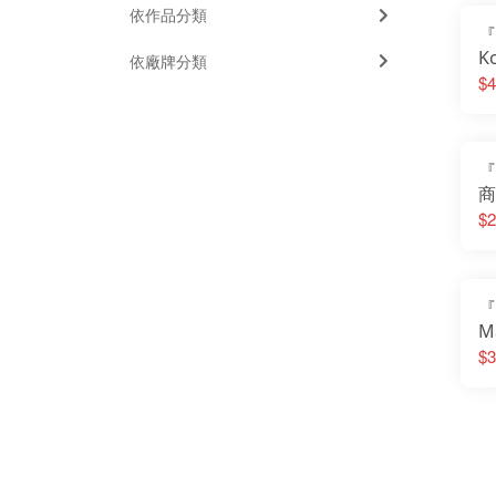
依作品分類
『
K
依廠牌分類
北
$4
杏
『
商
女
$2
隆 
m
『
M
晨
$3
華