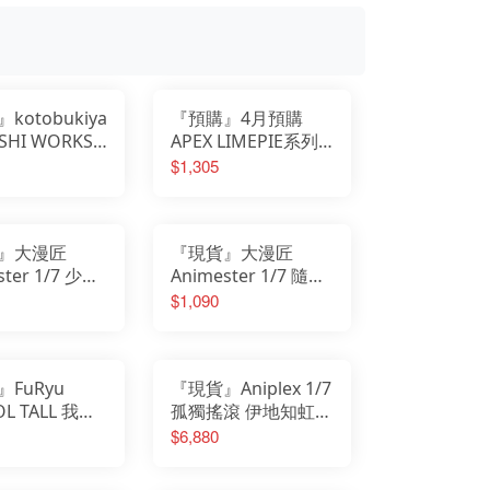
我的英雄學院
Design COCO
遊戲人生
F:NEX
庫洛魔法使
eStream
小魔女DoReMi
Hobby sakura
我推的孩子
HanaBee
為美好的世界獻上祝福
TAKARA TOMY
排球少年
新世紀福音戰士
SPY×FAMILY間諜家家酒
五等分的新娘
kotobukiya
『預購』4月預購
孤獨搖滾
青春豬頭少年
葬送的芙莉蓮
SHI WORKS
APEX LIMEPIE系列
美少女戰士
不起眼女主角培育法
坊 葬送的芙莉
絕區零 鈴 夏日晴空
$1,305
膽大黨
刀劍神域
蓮 冬裝 PVC
Ver 1/8
崩壞
原神
明日方舟
萊莎的鍊金工房
關於我轉生變成史萊姆這檔事
蔚藍檔案
』大漫匠
『現貨』大漫匠
ster 1/7 少女
Animester 1/7 隨波
追放 可露凱 蔚
逐流的水母 露露 初
$1,090
 初回特典：Q
回特典：原畫雷射卡
貼 PVC完成品
PVC完成品
FuRyu
『現貨』Aniplex 1/7
OL TALL 我的
孤獨搖滾 伊地知虹夏
有這麼可愛 黑
PVC完成品
$6,880
女僕Ver