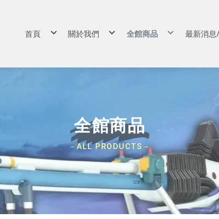
首頁
關於我們
全館商品
最新消息
景品|娃娃
購物說明
景品|娃娃
扭蛋|盒玩|食玩
常見問答
扭蛋|盒玩|食玩
動漫周邊|玩具
退換貨說明
動漫周邊|玩具
GSC POP UP PARADE
防詐騙說明
GSC POP UP PARADE
可動|黏土人|Figma|SHF
可動|黏土人|Figma|SH
PVC|蒐藏類
PVC|蒐藏類
組裝模型
組裝模型
卡牌
卡牌
預購專區
預購專區
依作品分類
依作品分類
依廠牌分類
依廠牌分類
航海王/海賊王
Weiβ Schwarz (WS)
BANPRESTO
8月景品預購
戰鬥陀螺
七龍珠
Nivel Arena(NA)
魂商店/PB商店
9月景品預購
火影忍者
ONE PIECE
BANDAI
10月景品預購
初音未來
Hololive
SEGA
11月景品預購
全館商品
戀上換裝娃娃
BANDAI 收藏卡
TAITO
12月景品預購
勝利女神：妮姬
遊戲王卡
FuRyu
哥吉拉
卡牌週邊
KONAMI
吉伊卡哇
FANS
蠟筆小新
SK JAPAN
史努比
elCOCO
－ALL PRODUCTS－
寶可夢
GSC/好微笑
碧藍航線
Megahouse
Hololive
RE MENT
獵人HUNTER×HUNTER
武士道/Bushiroad
遊戲王
Gift
鋼彈/機動戰士
APEX
約會大作戰
Myethos
莉可麗絲
Alter
咒術迴戰
角川
鬼滅之刃
壽屋
Overlord
X-PLUS
鏈鋸人
大漫匠
魔女之旅
海雅
Re：從零開始的異世界生活
BearPanda
出包王女
木棉花