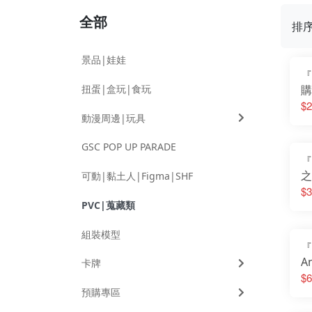
全部
排
景品|娃娃
『
扭蛋|盒玩|食玩
購
擊
$2
動漫周邊|玩具
卡
Se
GSC POP UP PARADE
『
之
可動|黏土人|Figma|SHF
可
$3
小
PVC|蒐藏類
組裝模型
『
A
卡牌
P
$6
庫
預購專區
雷