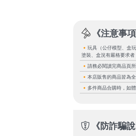
《
注意事
🔸玩具（公仔模型、盒
塗裝、盒況有嚴格要求者
🔸請務必閱讀完商品頁
🔸本店販售的商品皆為
🔸多件商品合購時，如
《
防詐騙說