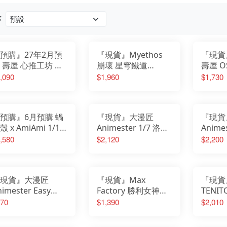
我的英雄學院
Design COCO
遊戲人生
F:NEX
庫洛魔法使
eStream
序
小魔女DoReMi
Hobby sakura
我推的孩子
HanaBee
為美好的世界獻上祝福
TAKARA TOMY
排球少年
新世紀福音戰士
SPY×FAMILY間諜家家酒
五等分的新娘
預購』27年2月預
『現貨』Myethos
『現貨』
孤獨搖滾
青春豬頭少年
葬送的芙莉蓮
 壽屋 心推工坊 進
崩壞 星穹鐵道
壽屋 O
美少女戰士
不起眼女主角培育法
的巨人 米卡沙 阿
Diorama 知更鳥 夜
心推工
,090
$1,960
$1,730
膽大黨
刀劍神域
曼 The Final
色流光溢彩Ver PVC
蓮 芙莉
崩壞
原神
ason ver.
完成品
完成品
明日方舟
萊莎的鍊金工房
關於我轉生變成史萊姆這檔事
蔚藍檔案
預購』6月預購 蝸
『現貨』大漫匠
『現貨
殼 x AmiAmi 1/12
Animester 1/7 洛天
Anime
動 勝利女神 妮姬
依&墨清弦 茶歇奇遇
前線2 
,580
$2,120
$2,200
紅帽 荒誕紅
套組 初回特典：壓克
藍軌跡
力書籤 PVC完成品
版冰箱
現貨』大漫匠
『現貨』Max
『現貨』
nimester Easy
Factory 勝利女神：
TENIT
ick 1/9 甜心降臨 阿
妮姬 DORO 桃樂絲
妹妹哪
70
$1,390
$2,010
咪 初回特典：原畫
軟膠存錢筒 高約
貓 泳裝
射卡 PVC完成品
13cm