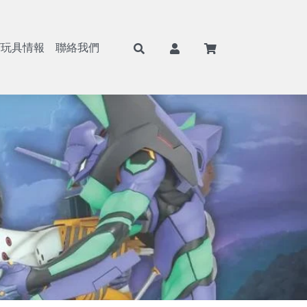
/玩具情報
聯絡我們
F
航海王/海賊王
Weiβ Schwarz (WS)
BANPRESTO
8月景品預購
戰鬥陀螺
七龍珠
Nivel Arena(NA)
魂商店/PB商店
9月景品預購
火影忍者
ONE PIECE
BANDAI
10月景品預購
初音未來
Hololive
SEGA
11月景品預購
戀上換裝娃娃
BANDAI 收藏卡
TAITO
12月景品預購
勝利女神：妮姬
遊戲王卡
FuRyu
哥吉拉
卡牌週邊
KONAMI
吉伊卡哇
FANS
蠟筆小新
SK JAPAN
史努比
elCOCO
寶可夢
GSC/好微笑
碧藍航線
Megahouse
Hololive
RE MENT
獵人HUNTER×HUNTER
武士道/Bushiroad
遊戲王
Gift
鋼彈/機動戰士
APEX
約會大作戰
Myethos
莉可麗絲
Alter
咒術迴戰
角川
鬼滅之刃
壽屋
Overlord
X-PLUS
鏈鋸人
大漫匠
魔女之旅
海雅
Re：從零開始的異世界生活
BearPanda
出包王女
木棉花