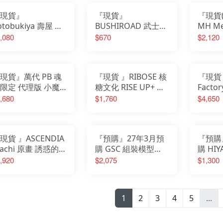
現貨』
『現貨』
『現貨
otobukiya 壽屋 敗
BUSHIROAD 武士道
MH Me
女角太多了 八奈見
PalVerse Pale 劇場
魂×大
,080
$670
$2,120
菜 1/7 PVC完成品
版 鏈鋸人 蕾潔篇 早
銀 Col
川秋 天使惡魔
列
現貨』萬代 PB 魂
『現貨 』RIBOSE 核
『現貨 
限定 代理版 小魔
糖文化 RISE UP+ 崩
Facto
DoReMi 克魯魯波
壞 星穹鐵道 小不點
神：妮姬
,680
$1,760
$4,650
special
貓貓系列 托帕&賬賬
Affec
emorize
PVC完成品
品
現貨 』ASCENDIA
『預購』27年3月預
『預購
achi 原畫 誘惑的
購 GSC 組裝模型
購 HIY
光 睡衣Ver 1/6 豪
MODEROID 哥吉拉
EXQUI
,920
$2,075
$1,300
版 PVC完成品
vs機械哥吉拉 超級機
吉拉I
械哥吉拉
EBG02
1
2
3
4
5
...