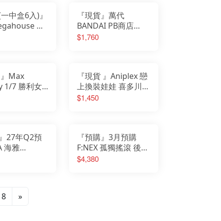
(一中盒6入)』
『現貨』萬代
gahouse 銀
BANDAI PB商店
川武部 我愛阿
Special Memorize
$1,760
lection 收藏系
小魔女DoReMi 帕拉
拉 轉換器
』Max
『現貨 』Aniplex 戀
ry 1/7 勝利女
上換裝娃娃 喜多川海
 神罰 First
夢 萬聖節兔女郎 Ver.
$1,450
tion PVC完成
無比例模型 PVC完成
品
』27年Q2預
『預購』3月預購
A 海雅
F:NEX 孤獨搖滾 後藤
SITE BASIC 哥
一里 Live Ver 1/7
$4,380
I怪獸之王 穆透
46
8
»