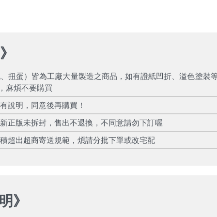
項
》
玩、扭蛋）皆為工廠大量製造之商品，如有證紙凹折、溢色塗裝
，麻煩不要購買
所有說明，同意後再購買！
全新正版未拆封，售出不退換，不同意請勿下訂喔
體積超出超商寄送規範，煩請分批下單或改宅配
明
》