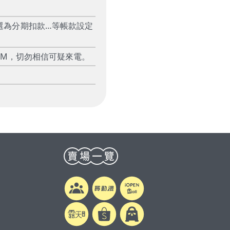
選為分期扣款…等帳款設定
TM，切勿相信可疑來電。
0