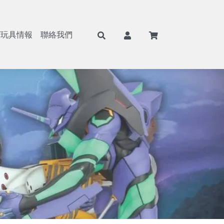
/玩具情報
聯絡我們
F
航海王/海賊王
Weiβ Schwarz (WS)
BANPRESTO
8月景品預購
戰鬥陀螺
七龍珠
Nivel Arena(NA)
魂商店/PB商店
9月景品預購
火影忍者
ONE PIECE
BANDAI
10月景品預購
初音未來
Hololive
SEGA
11月景品預購
戀上換裝娃娃
BANDAI 收藏卡
TAITO
12月景品預購
勝利女神：妮姬
遊戲王卡
FuRyu
哥吉拉
卡牌週邊
KONAMI
吉伊卡哇
FANS
蠟筆小新
SK JAPAN
史努比
elCOCO
寶可夢
GSC/好微笑
碧藍航線
Megahouse
Hololive
RE MENT
獵人HUNTER×HUNTER
武士道/Bushiroad
遊戲王
Gift
鋼彈/機動戰士
APEX
約會大作戰
Myethos
莉可麗絲
Alter
咒術迴戰
角川
鬼滅之刃
壽屋
Overlord
X-PLUS
鏈鋸人
大漫匠
魔女之旅
海雅
Re：從零開始的異世界生活
BearPanda
出包王女
木棉花