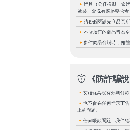
🔸玩具（公仔模型、盒
塗裝、盒況有嚴格要求者
🔸請務必閱讀完商品頁
🔸本店販售的商品皆為
🔸多件商品合購時，如
《
防詐騙說
🔸艾頑玩具沒有分期付
🔸也不會在任何情形下
上的問題。
🔸任何帳款問題，我們