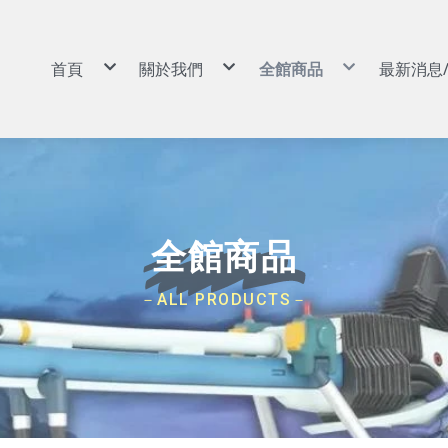
首頁
關於我們
全館商品
最新消息
景品|娃娃
購物說明
景品|娃娃
扭蛋|盒玩|食玩
常見問答
扭蛋|盒玩|食玩
動漫周邊|玩具
退換貨說明
動漫周邊|玩具
GSC POP UP PARADE
防詐騙說明
GSC POP UP PARADE
可動|黏土人|Figma|SHF
可動|黏土人|Figma|SH
PVC|蒐藏類
PVC|蒐藏類
組裝模型
組裝模型
卡牌
卡牌
預購專區
預購專區
依作品分類
依作品分類
依廠牌分類
依廠牌分類
航海王/海賊王
Weiβ Schwarz (WS)
BANPRESTO
8月景品預購
戰鬥陀螺
七龍珠
Nivel Arena(NA)
魂商店/PB商店
9月景品預購
火影忍者
ONE PIECE
BANDAI
10月景品預購
初音未來
Hololive
SEGA
11月景品預購
全館商品
戀上換裝娃娃
BANDAI 收藏卡
TAITO
12月景品預購
勝利女神：妮姬
遊戲王卡
FuRyu
哥吉拉
卡牌週邊
KONAMI
吉伊卡哇
FANS
蠟筆小新
SK JAPAN
史努比
elCOCO
－ALL PRODUCTS－
寶可夢
GSC/好微笑
碧藍航線
Megahouse
Hololive
RE MENT
獵人HUNTER×HUNTER
武士道/Bushiroad
遊戲王
Gift
鋼彈/機動戰士
APEX
約會大作戰
Myethos
莉可麗絲
Alter
咒術迴戰
角川
鬼滅之刃
壽屋
Overlord
X-PLUS
鏈鋸人
大漫匠
魔女之旅
海雅
Re：從零開始的異世界生活
BearPanda
出包王女
木棉花