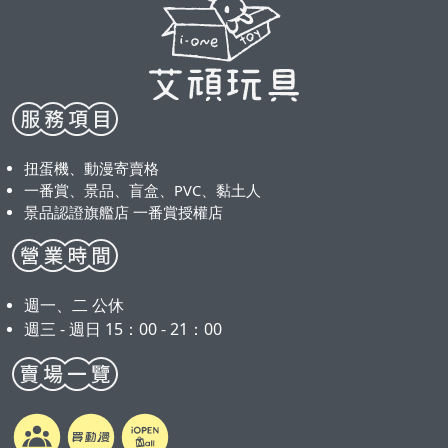
扭蛋機、動漫寄賣格
一番賞、景品、盲盒、PVC、黏土人
景品認證旗艦店 一番賞授權店
週一、二 公休
週三 - 週日 15：00 - 21：00