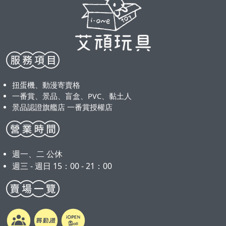
扭蛋機、動漫寄賣格
一番賞、景品、盲盒、PVC、黏土人
景品認證旗艦店 一番賞授權店
週一、二 公休
週三 - 週日 15：00 - 21：00