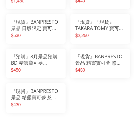
$1,480
$440
Splash!(全6種)
『現貨』BANPRESTO
『現貨』『現貨』
景品 日版限定 寶可夢
TAKARA TOMY 寶可夢
大師EX PANEL
Pokemon 30週年紀念
$530
$2,250
SPECTACLE 阿爾套裝
回來吧 皮卡丘 1/1 絨毛
竹蘭 超級烈咬陸鯊
娃娃玩偶
『預購』8月景品預購
『現貨』BANPRESTO
BD 精靈寶可夢
景品 精靈寶可夢 悠閒
SOFVIMATES 超夢
時光 休息時光 皮卡丘
$450
$430
皮丘 公仔 寶可夢
『現貨』BANPRESTO
景品 精靈寶可夢 悠閒
時光 休息時光 可達鴨
$430
＆呆呆獸 公仔