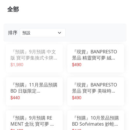
全部
排序
『預購』9月預購 中文
『現貨』BANPRESTO
版 寶可夢集換式卡牌遊
景品 精靈寶可夢 絨毛
戲 超級進化 擴充包
玩偶 伊布朋友們 伊布
$1,980
$490
30th CELEBRATION
午睡ver.
M6a
『預購』11月景品預購
『現貨』BANPRESTO
BD 日版限定
景品 寶可夢 美味時光
Sofvimates 噴火龍
公仔 皮卡丘＆ 伊布
$440
$490
『預購』9月預購 RE
『預購』10月景品預購
MENT 盒玩 寶可夢 噴
BD Sofvimates 妙蛙花
泉特效 Shower
(日版限定)