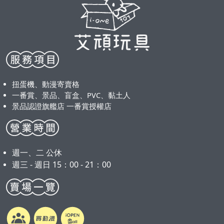
扭蛋機、動漫寄賣格
一番賞、景品、盲盒、PVC、黏土人
景品認證旗艦店 一番賞授權店
週一、二 公休
週三 - 週日 15：00 - 21：00