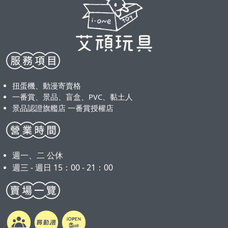
扭蛋機、動漫寄賣格
一番賞、景品、盲盒、PVC、黏土人
景品認證旗艦店 一番賞授權店
週一、二 公休
週三 - 週日 15：00 - 21：00