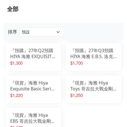
全部
排序
『預購』27年Q2預購
『預購』27年Q3預購
HIYA 海雅 EXQUISITE
HIYA 海雅 E.B.S. 洛克
BASIC 哥吉拉II怪獸之
人X 艾克斯 究極裝甲
$1,300
$1,700
王 穆透 EBG0246
Ver 可動完成品
『現貨』海雅 Hiya
『現貨』海雅 Hiya
Exquisite Basic Series
Toys 哥吉拉大戰金剛2
E.B.S 哥吉拉 2014 可動
帝國崛起 哥吉拉 進化
$1,220
$1,250
完成品
版 SSG0420 已塗裝完
成品
『現貨』海雅 Hiya
EBS 哥吉拉大戰金剛
2：帝國崛起哥吉拉