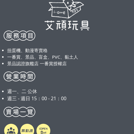
扭蛋機、動漫寄賣格
一番賞、景品、盲盒、PVC、黏土人
景品認證旗艦店 一番賞授權店
週一、二 公休
週三 - 週日 15：00 - 21：00