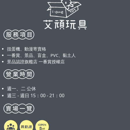
扭蛋機、動漫寄賣格
一番賞、景品、盲盒、PVC、黏土人
景品認證旗艦店 一番賞授權店
週一、二 公休
週三 - 週日 15：00 - 21：00