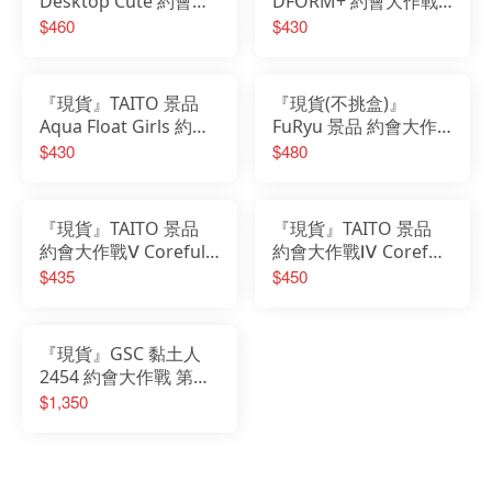
Desktop Cute 約會大
DFORM+ 約會大作戰
作戰 時崎狂三 兔女郎
時崎狂三 狂三 Q版 可
$460
$430
ver.
動 公仔
『現貨』TAITO 景品
『現貨(不挑盒)』
Aqua Float Girls 約會
FuRyu 景品 約會大作
大作戰V 夜刀神十香
戰 BiCute Bunnies 兔
$430
$480
Renewal 十香
女郎 星宮六喰 約戰 星
宮 六喰
『現貨』TAITO 景品
『現貨』TAITO 景品
約會大作戰Ⅴ Coreful
約會大作戰Ⅳ Coreful
公仔 星宮六喰 泳裝Ver.
星宮六喰 泳裝ver.
$435
$450
Renewal
『現貨』GSC 黏土人
2454 約會大作戰 第五
季 夜刀神十香 制服Ver
$1,350