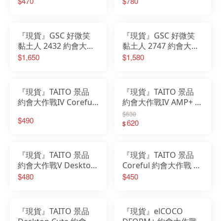
$470
$780
時崎狂三
品
『現貨』GSC 好微笑
『現貨』GSC 好微笑
黏土人 2432 約會大作
黏土人 2747 約會大作
戰 第五季 星宮六喰
戰 赤黑新章 白之女王
$1,650
$1,580
時崎狂三 白女王
『現貨』TAITO 景品
『現貨』TAITO 景品
約會大作戰IV Coreful
約會大作戰IV AMP+ 夜
夜刀神十香 日式哥德
刀神十香 鏖殺公
$630
$490
ver.
Sandalphon
620
$
『現貨』TAITO 景品
『現貨』TAITO 景品
約會大作戰V Desktop
Coreful 約會大作戰 時
Cute公仔 夜刀神十香
崎狂三 私服ver.
$480
$450
居家服
Renewal
『現貨』TAITO 景品
『現貨』elCOCO