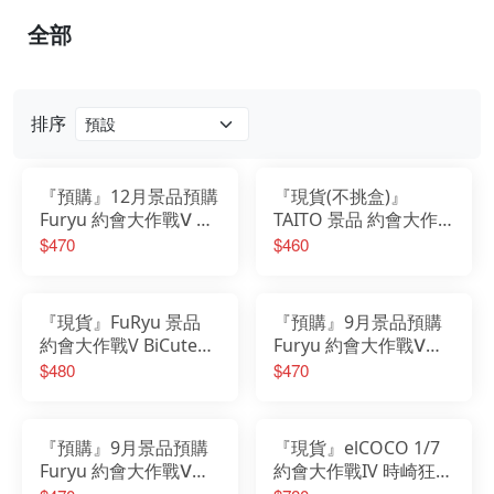
全部
排序
『預購』12月景品預購
『現貨(不挑盒)』
Furyu 約會大作戰Ⅴ 夏
TAITO 景品 約會大作
日洋裝 星宮六喰
戰 IV Aqua Float Girls
$470
$460
公仔 時崎狂三
『現貨』FuRyu 景品
『預購』9月景品預購
約會大作戰V BiCute
Furyu 約會大作戰Ⅴ
Pure 公仔 星宮六喰
Summer Dress公仔
$480
$470
夜刀神十香
『預購』9月景品預購
『現貨』elCOCO 1/7
Furyu 約會大作戰Ⅴ
約會大作戰IV 時崎狂三
Summer Dress公仔
水手泳衣Ver. PVC完成