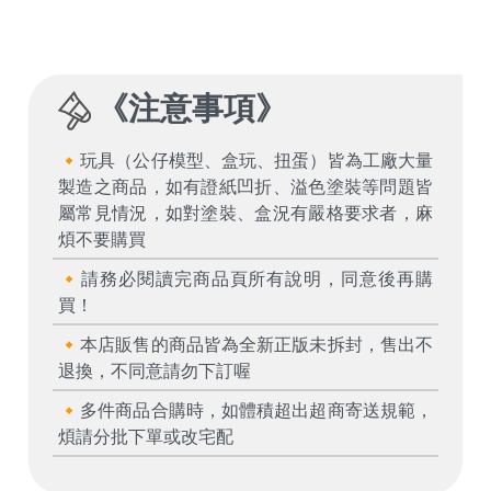
《
注意事項
》
🔸玩具（公仔模型、盒玩、扭蛋）皆為工廠大量
製造之商品，如有證紙凹折、溢色塗裝等問題皆
屬常見情況，如對塗裝、盒況有嚴格要求者，麻
煩不要購買
🔸請務必閱讀完商品頁所有說明，同意後再購
買！
🔸本店販售的商品皆為全新正版未拆封，售出不
退換，不同意請勿下訂喔
🔸多件商品合購時，如體積超出超商寄送規範，
煩請分批下單或改宅配