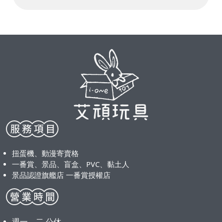
扭蛋機、動漫寄賣格
一番賞、景品、盲盒、PVC、黏土人
景品認證旗艦店 一番賞授權店
週一、二 公休