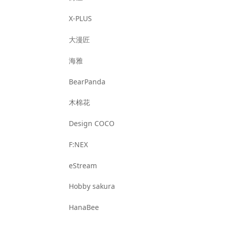
X-PLUS
大漫匠
海雅
BearPanda
木棉花
Design COCO
F:NEX
eStream
Hobby sakura
HanaBee