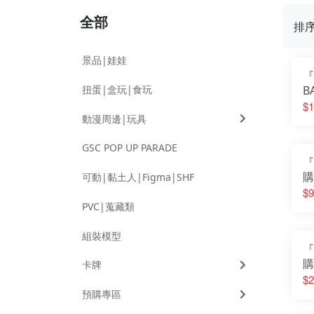
全部
排
景品|娃娃
『
扭蛋|盒玩|食玩
B
S
$1
動漫周邊|玩具
獸
GSC POP UP PARADE
『
購
可動|黏土人|Figma|SHF
獸
$9
獸
PVC|蒐藏類
＆
組裝模型
『
購
卡牌
獸
$2
力
預購專區
犰