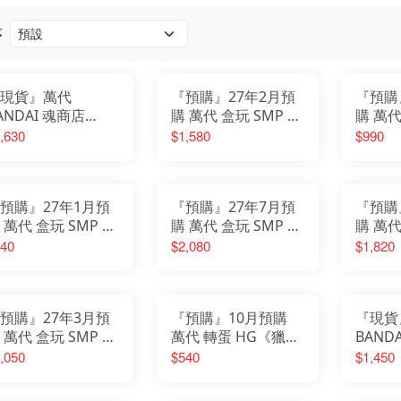
我的英雄學院
Design COCO
遊戲人生
F:NEX
庫洛魔法使
eStream
序
小魔女DoReMi
Hobby sakura
我推的孩子
HanaBee
為美好的世界獻上祝福
TAKARA TOMY
排球少年
新世紀福音戰士
SPY×FAMILY間諜家家酒
五等分的新娘
現貨』萬代
『預購』27年2月預
『預購
孤獨搖滾
青春豬頭少年
葬送的芙莉蓮
ANDAI 魂商店
購 萬代 盒玩 SMP 百
購 萬代
美少女戰士
不起眼女主角培育法
.H.F shf 遊戲王 怪
獸戰隊牙吠連者 牙吠
獸戰隊
,630
$1,580
$990
膽大黨
刀劍神域
之決鬥 海馬瀨人
獵人(再販)
獸 EX
崩壞
原神
明日方舟
萊莎的鍊金工房
關於我轉生變成史萊姆這檔事
蔚藍檔案
預購』27年1月預
『預購』27年7月預
『預購
 萬代 盒玩 SMP 百
購 萬代 盒玩 SMP 百
購 萬代
戰隊牙吠連者 威力
獸戰隊 牙吠連者 牙
獸戰隊
40
$2,080
$1,820
 EXTRA 牙吠孔雀
吠神 再版
獅&牙吠
牙吠眼鏡蛇
預購』27年3月預
『預購』10月預購
『現貨
 萬代 盒玩 SMP 百
萬代 轉蛋 HG《獵
BAND
戰隊牙吠連者 牙吠
人》vol.1
MGS
,050
$540
$1,450
士/牙吠犀牛&牙吠
seed 
狳 (再販)
彈