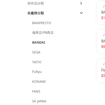
依作品分類
『
B
依廠牌分類
Fi
$1
S
BANPRESTO
眼
魂商店/PB商店
『
B
BANDAI
M
$9
由
SEGA
TAITO
『
F
FuRyu
T
$3
烙
KONAMI
士
FANS
SK JAPAN