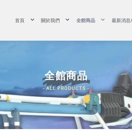
首頁
關於我們
全館商品
最新消息
景品|娃娃
購物說明
景品|娃娃
扭蛋|盒玩|食玩
常見問答
扭蛋|盒玩|食玩
動漫周邊|玩具
退換貨說明
動漫周邊|玩具
GSC POP UP PARADE
防詐騙說明
GSC POP UP PARADE
可動|黏土人|Figma|SHF
可動|黏土人|Figma|SH
PVC|蒐藏類
PVC|蒐藏類
組裝模型
組裝模型
卡牌
卡牌
預購專區
預購專區
依作品分類
依作品分類
依廠牌分類
依廠牌分類
航海王/海賊王
Weiβ Schwarz (WS)
BANPRESTO
8月景品預購
戰鬥陀螺
七龍珠
Nivel Arena(NA)
魂商店/PB商店
9月景品預購
火影忍者
ONE PIECE
BANDAI
10月景品預購
初音未來
Hololive
SEGA
11月景品預購
全館商品
戀上換裝娃娃
BANDAI 收藏卡
TAITO
12月景品預購
勝利女神：妮姬
遊戲王卡
FuRyu
哥吉拉
卡牌週邊
KONAMI
吉伊卡哇
FANS
蠟筆小新
SK JAPAN
史努比
elCOCO
－ALL PRODUCTS－
寶可夢
GSC/好微笑
碧藍航線
Megahouse
Hololive
RE MENT
獵人HUNTER×HUNTER
武士道/Bushiroad
遊戲王
Gift
鋼彈/機動戰士
APEX
約會大作戰
Myethos
莉可麗絲
Alter
咒術迴戰
角川
鬼滅之刃
壽屋
Overlord
X-PLUS
鏈鋸人
大漫匠
魔女之旅
海雅
Re：從零開始的異世界生活
BearPanda
出包王女
木棉花