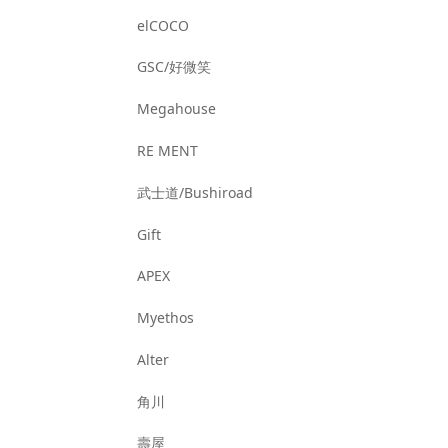
elCOCO
GSC/好微笑
Megahouse
RE MENT
武士道/Bushiroad
Gift
APEX
Myethos
Alter
角川
壽屋