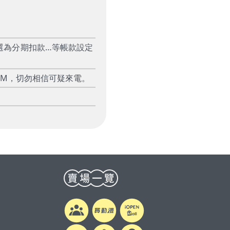
選為分期扣款…等帳款設定
TM，切勿相信可疑來電。
0