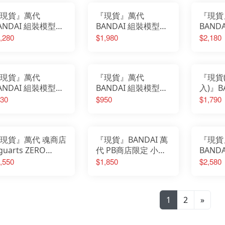
現貨』萬代
『現貨』萬代
『現貨
ANDAI 組裝模型
BANDAI 組裝模型
BAND
gure-rise
RG 1/144 曉鋼彈 (大
Figure
,280
$1,980
$2,180
tandard 遊戲王 青
鷲裝備)
Stan
白龍 增幅版
幻神 
神兵
現貨』萬代
『現貨』萬代
『現貨
ANDAI 組裝模型
BANDAI 組裝模型
入)』B
GSD 鋼彈seed 自
MGSD 鐵血的孤兒
盒玩 
30
$950
$1,790
鋼彈
獵魔鋼彈 鋼彈
器收藏
器大師
劍 卓
現貨』萬代 魂商店
『現貨』BANDAI 萬
『現貨
iguarts ZERO
代 PB商店限定 小魔
BAND
ouche Metallique
女DoReMi 25週年紀
小魔女D
,550
$1,850
$2,580
印勇士 凱茲 狂戰
念 變身器 RHYTHM
Specia
鎧甲
TAP
皇家使
1
2
»