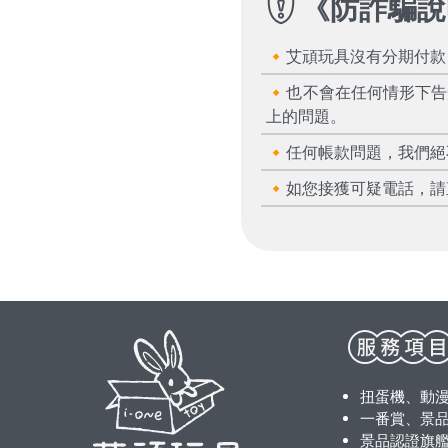
《
防詐騙說
🔸艾頑玩具沒有分期付
🔸也不會在任何情形下
上的問題。
🔸任何帳款問題，我們
🔸如您接獲可疑電話，請
扭蛋機、動
一番賞、景品
景品認證旗艦