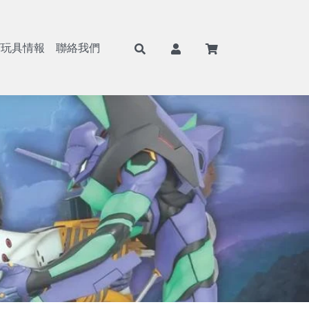
/玩具情報
聯絡我們
F
航海王/海賊王
Weiβ Schwarz (WS)
BANPRESTO
8月景品預購
戰鬥陀螺
七龍珠
Nivel Arena(NA)
魂商店/PB商店
9月景品預購
火影忍者
ONE PIECE
BANDAI
10月景品預購
初音未來
Hololive
SEGA
11月景品預購
戀上換裝娃娃
BANDAI 收藏卡
TAITO
12月景品預購
勝利女神：妮姬
遊戲王卡
FuRyu
哥吉拉
卡牌週邊
KONAMI
吉伊卡哇
FANS
蠟筆小新
SK JAPAN
史努比
elCOCO
寶可夢
GSC/好微笑
碧藍航線
Megahouse
Hololive
RE MENT
獵人HUNTER×HUNTER
武士道/Bushiroad
遊戲王
Gift
鋼彈/機動戰士
APEX
約會大作戰
Myethos
莉可麗絲
Alter
咒術迴戰
角川
鬼滅之刃
壽屋
Overlord
X-PLUS
鏈鋸人
大漫匠
魔女之旅
海雅
Re：從零開始的異世界生活
BearPanda
出包王女
木棉花