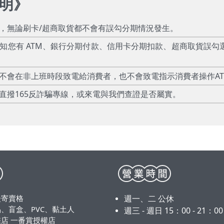
明
》
款，無論刷卡/超商取貨都不會有誤勾分期情況發生。
告知您有 ATM、銀行分期付款、信用卡分期扣款、超商取貨誤勾
絕不會在非上班時段致電給消費者，也不會致電指示消費者操作A
直撥165反詐騙專線，或來電與我們查證是否屬實。
漫寄賣格
週一、二 公休
、盲盒、PVC、黏土人
週三 - 週日 15：00 - 21：0
店 一番賞授權店