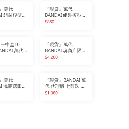
』萬代
『現貨』萬代
AI 組裝模型
BANDAI 組裝模型
-rise
ULTIMAGEAR
$860
dard 遊戲王 三
SERIES 遊戲王 千年
歐貝利斯克的巨
積木
(一中盒10
『現貨』萬代
ANDAI 萬代
BANDAI 魂商店限定
薩爾達傳說 武
X-plus Q版 初號機
$4,200
 王國之淚 武
紅蓮G覺醒 發光限定
 盾牌 大師之
版
拉大劍
』萬代
『現貨』BANDAI 萬
AI 魂商店限定
代 代理版 七龍珠 場
oReMi
景 天下第一武道會
$1,080
l Memorial
對戰擂台 再販
者 花圈波龍