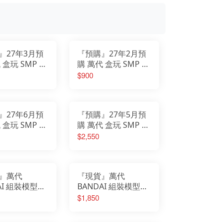
我的英雄學院
Design COCO
遊戲人生
F:NEX
庫洛魔法使
eStream
小魔女DoReMi
Hobby sakura
我推的孩子
HanaBee
為美好的世界獻上祝福
TAKARA TOMY
排球少年
新世紀福音戰士
SPY×FAMILY間諜家家酒
五等分的新娘
』27年3月預
『預購』27年2月預
孤獨搖滾
青春豬頭少年
葬送的芙莉蓮
 盒玩 SMP 百
購 萬代 盒玩 SMP 百
美少女戰士
不起眼女主角培育法
牙吠連者 威力
獸戰隊牙吠連者 威力
$900
膽大黨
刀劍神域
TRA 牙吠袋鼠
獸 EXTRA 牙吠海龜
崩壞
原神
＆牙吠海象
明日方舟
萊莎的鍊金工房
關於我轉生變成史萊姆這檔事
蔚藍檔案
』27年6月預
『預購』27年5月預
 盒玩 SMP 百
購 萬代 盒玩 SMP 百
牙吠連者 牙吠
獸戰隊牙吠連者 牙吠
$2,550
象 (再販)
伊卡洛斯 (再販)
』萬代
『現貨』萬代
AI 組裝模型
BANDAI 組裝模型
D 機動戰士鋼彈
Figure-rise
$1,850
destiny 命運鋼
Standard 遊戲王 三
幻神 太陽神的翼神龍