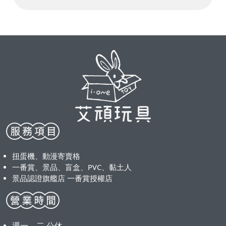
扭蛋機、動漫寄賣格
一番賞、景品、盲盒、PVC、黏土人
景品認證旗艦店 一番賞授權店
週一、二 公休