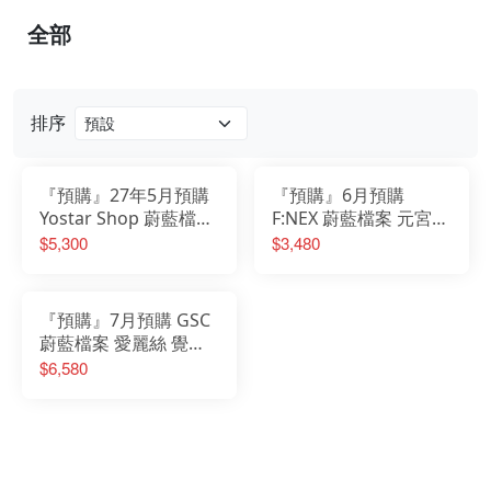
全部
排序
『預購』27年5月預購
『預購』6月預購
Yostar Shop 蔚藍檔案
F:NEX 蔚藍檔案 元宮千
Blue Archive 千夏 1/7
秋 紀念大廳Ver 1/7
$5,300
$3,480
『預購』7月預購 GSC
蔚藍檔案 愛麗絲 覺醒
吧 Supernova 1/7
$6,580