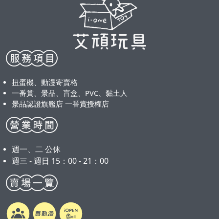
扭蛋機、動漫寄賣格
一番賞、景品、盲盒、PVC、黏土人
景品認證旗艦店 一番賞授權店
週一、二 公休
週三 - 週日 15：00 - 21：00