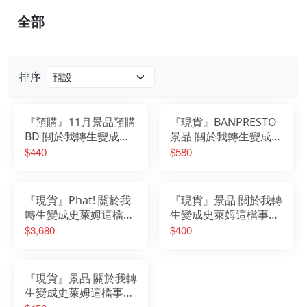
全部
排序
『預購』11月景品預購
『現貨』BANPRESTO
BD 關於我轉生變成史
景品 關於我轉生變成史
萊姆這檔事 ESPRESTO
萊姆這檔事 利姆露 史
$440
$580
Phantom Effect 利姆
萊姆 矽膠室內燈 小夜
路·坦派斯
燈
『現貨』Phat! 關於我
『現貨』景品 關於我轉
轉生變成史萊姆這檔事
生變成史萊姆這檔事
蜜莉姆‧納瓦 拿渥 1/7
ESPRESTO est 利姆路
$3,680
$400
PVC完成品
坦派斯特 史萊姆
『現貨』景品 關於我轉
生變成史萊姆這檔事
EXQ 史萊姆 利姆路 坦