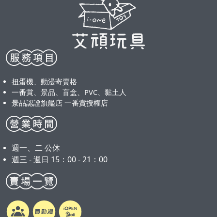
扭蛋機、動漫寄賣格
一番賞、景品、盲盒、PVC、黏土人
景品認證旗艦店 一番賞授權店
週一、二 公休
週三 - 週日 15：00 - 21：00