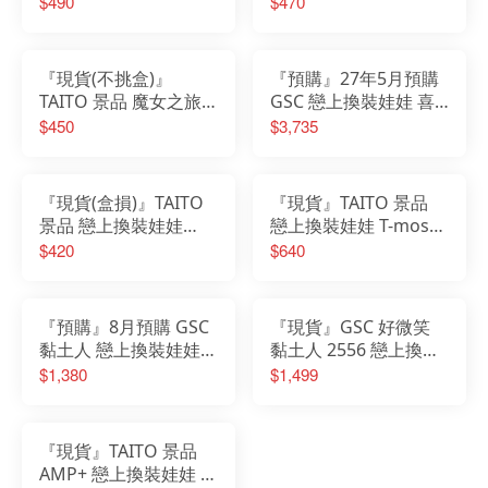
$490
$470
川海夢 白色襯衫
雫 ver.
『現貨(不挑盒)』
『預購』27年5月預購
TAITO 景品 魔女之旅
GSC 戀上換裝娃娃 喜
Coreful 公仔 伊蕾娜 洋
多川海夢 萬聖節Ver
$450
$3,735
裝 ver. Renewal
1/7
『現貨(盒損)』TAITO
『現貨』TAITO 景品
景品 戀上換裝娃娃
戀上換裝娃娃 T-most
Desktop Cute公仔 乾
喜多川海夢 公仔 黑江
$420
$640
紗壽葉 T恤ver.
雫 ver. 再販
『預購』8月預購 GSC
『現貨』GSC 好微笑
黏土人 戀上換裝娃娃第
黏土人 2556 戀上換裝
二季 十六夜亞理沙
娃娃 喜多川海夢 濕漉
$1,380
$1,499
cosplay by 海夢
女全彩T恤Ver.
『現貨』TAITO 景品
AMP+ 戀上換裝娃娃 喜