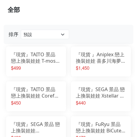
全部
排序
『現貨』TAITO 景品
『現貨 』Aniplex 戀上
戀上換裝娃娃 T-most
換裝娃娃 喜多川海夢
公仔 喜多川海夢 萬聖
萬聖節兔女郎 Ver. 無比
$499
$1,450
節兔女郎ver.
例模型 PVC完成品
『現貨』TAITO 景品
『現貨』SEGA 景品 戀
戀上換裝娃娃 Coreful
上換裝娃娃 Xstellar 公
公仔 喜多川海夢 維羅
仔 喜多川海夢 泳裝
$450
$440
妮卡 Veronica Ver.
『現貨』SEGA 景品 戀
『現貨』FuRyu 景品
上換裝娃娃
戀上換裝娃娃 BiCute
Yumemirize 公仔 喜多
Dark 喜多川海夢 黑江