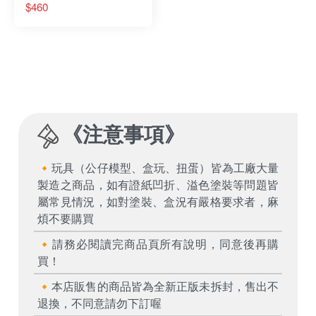
多川海夢 黑蘿貝利亞
$460
ver.
《
注意事項
》
🔸玩具（公仔模型、盒玩、扭蛋）皆為工廠大量
製造之商品，如有證紙凹折、溢色塗裝等問題皆
屬常見情況，如對塗裝、盒況有嚴格要求者，麻
煩不要購買
🔸請務必閱讀完商品頁所有說明，同意後再購
買！
🔸本店販售的商品皆為全新正版未拆封，售出不
退換，不同意請勿下訂喔