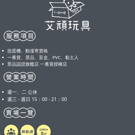
扭蛋機、動漫寄賣格
一番賞、景品、盲盒、PVC、黏土人
景品認證旗艦店 一番賞授權店
週一、二 公休
週三 - 週日 15：00 - 21：00