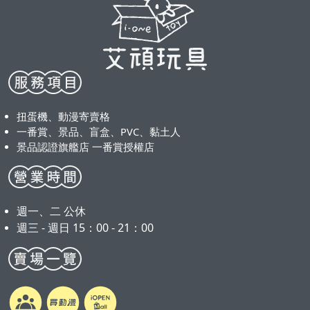
扭蛋機、動漫寄賣格
一番賞、景品、盲盒、PVC、黏土人
景品認證旗艦店 一番賞授權店
週一、二 公休
週三 - 週日 15：00 - 21：00