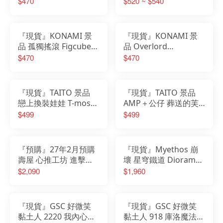
$470
$520 ~ $540
Grandista 小傑
『現貨』KONAMI 景
『現貨』KONAMI 景
品 孤獨搖滾 Figcube公
品 Overlord
仔 後藤一里 山田涼 伊
Masquerade 雅兒貝德
$470
$470
地知虹夏 喜多郁代
啦啦隊ver.
『現貨』TAITO 景品
『現貨』TAITO 景品
戀上換裝娃娃 T-most
AMP＋公仔 葬送的芙
公仔 喜多川海夢 萬聖
莉蓮 芙莉蓮 再販
$499
$499
節兔女郎ver.
『預購』27年2月預購
『現貨』Myethos 崩
壽屋 心推工坊 進擊的
壞 星穹鐵道 Diorama
巨人 米卡沙 阿卡曼
知更鳥 夜色流光溢彩
$2,090
$1,960
The Final Season ver.
Ver PVC完成品
『現貨』GSC 好微笑
『現貨』GSC 好微笑
黏土人 2220 我內心的
黏土人 918 庫洛魔法使