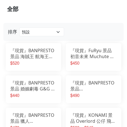
全部
排序
『現貨』BANPRESTO
『現貨』FuRyu 景品
景品 海賊王 航海王
初音未來 Muchute 公
THEORAMA SOUL 羅
仔 塗鴉女孩 Another
$520
$450
羅亞·索隆
Color ver.
『現貨』BANPRESTO
『現貨』BANPRESTO
景品 婚姻劇毒 G&G 城
景品
崎芽衣
HUNTER×HUNTER 獵
$440
$490
人 Grandista 酷拉皮卡
『現貨』BANPRESTO
『現貨』KONAMI 景
景品 獵人
品 Overlord 公仔 飛飛
HUNTER×HUNTER
科塞特斯