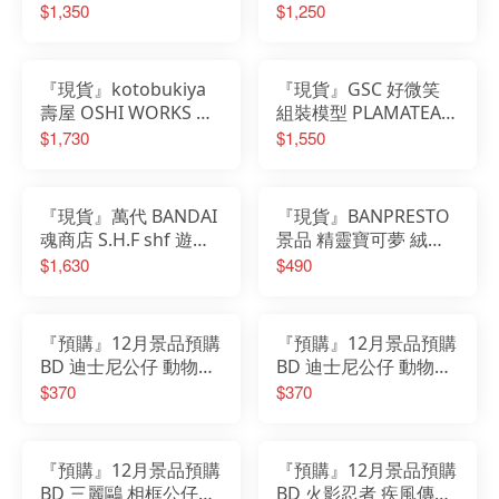
糟糕念頭 山田杏奈
透明牌篇 木之本櫻 友
$1,350
$1,250
枝中學制服Ver.
『現貨』kotobukiya
『現貨』GSC 好微笑
壽屋 OSHI WORKS 心
組裝模型 PLAMATEA
推工坊 葬送的芙莉蓮
初音未來 MIKU 中央町
$1,730
$1,550
芙莉蓮 冬裝 PVC完成
戰術工藝Ver.
品
『現貨』萬代 BANDAI
『現貨』BANPRESTO
魂商店 S.H.F shf 遊戲
景品 精靈寶可夢 絨毛
王 怪獸之決鬥 海馬瀨
玩偶 伊布朋友們 伊布
$1,630
$490
人
午睡ver.
『預購』12月景品預購
『預購』12月景品預購
BD 迪士尼公仔 動物方
BD 迪士尼公仔 動物方
城市2 Zootopia 2 狐狸
城市2 Zootopia 2 兔子
$370
$370
尼克
茱蒂
『預購』12月景品預購
『預購』12月景品預購
BD 三麗鷗 相框公仔
BD 火影忍者 疾風傳