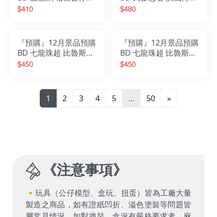
Hello Kitty
VIBRATION STARS 漩
$410
$480
渦鳴人Ⅶ 特別版
『預購』12月景品預購
『預購』12月景品預購
BD 七龍珠超 比魯斯篇
BD 七龍珠超 比魯斯篇
Grandista 孫悟空Ⅳ
Grandista 孫悟空Ⅳ
$450
$450
(B：超級賽亞人之神超
(A：超級賽亞人孫悟空)
級賽亞人孫悟空)
1
2
3
4
5
...
50
»
《
注意事項
》
🔸玩具（公仔模型、盒玩、扭蛋）皆為工廠大量
製造之商品，如有證紙凹折、溢色塗裝等問題皆
屬常見情況，如對塗裝、盒況有嚴格要求者，麻