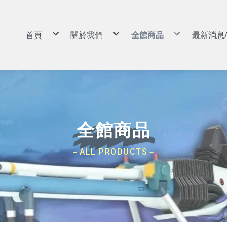
首頁
關於我們
全館商品
最新消息
景品|娃娃
購物說明
景品|娃娃
扭蛋|盒玩|食玩
常見問答
扭蛋|盒玩|食玩
動漫周邊|玩具
退換貨說明
動漫周邊|玩具
GSC POP UP PARADE
防詐騙說明
GSC POP UP PARADE
可動|黏土人|Figma|SHF
可動|黏土人|Figma|SH
PVC|蒐藏類
PVC|蒐藏類
組裝模型
組裝模型
卡牌
卡牌
預購專區
預購專區
依作品分類
依作品分類
依廠牌分類
依廠牌分類
航海王/海賊王
Weiβ Schwarz (WS)
BANPRESTO
8月景品預購
戰鬥陀螺
七龍珠
Nivel Arena(NA)
魂商店/PB商店
9月景品預購
火影忍者
ONE PIECE
BANDAI
10月景品預購
初音未來
Hololive
SEGA
11月景品預購
全館商品
戀上換裝娃娃
BANDAI 收藏卡
TAITO
12月景品預購
勝利女神：妮姬
遊戲王卡
FuRyu
哥吉拉
卡牌週邊
KONAMI
吉伊卡哇
FANS
蠟筆小新
SK JAPAN
史努比
elCOCO
－ALL PRODUCTS－
寶可夢
GSC/好微笑
碧藍航線
Megahouse
Hololive
RE MENT
獵人HUNTER×HUNTER
武士道/Bushiroad
遊戲王
Gift
鋼彈/機動戰士
APEX
約會大作戰
Myethos
莉可麗絲
Alter
咒術迴戰
角川
鬼滅之刃
壽屋
Overlord
X-PLUS
鏈鋸人
大漫匠
魔女之旅
海雅
Re：從零開始的異世界生活
BearPanda
出包王女
木棉花