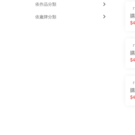
依作品分類
『
購
依廠牌分類
傳
$4
S
特
『
購
S
$4
E
因
『
購
C
$4
克