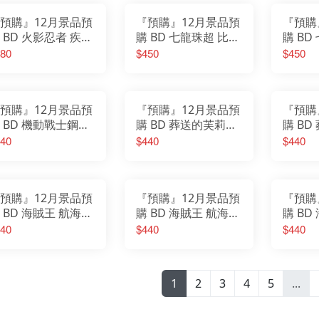
預購』12月景品預
『預購』12月景品預
『預購
 BD 火影忍者 疾風
購 BD 七龍珠超 比魯
購 BD
 VIBRATION
斯篇 Grandista 孫悟
斯篇 Gr
80
$450
$450
TARS 漩渦鳴人Ⅶ
空Ⅳ (B：超級賽亞人
空Ⅳ 
別版
之神超級賽亞人孫悟
孫悟空
空)
預購』12月景品預
『預購』12月景品預
『預購
 BD 機動戰士鋼彈
購 BD 葬送的芙莉蓮
購 B
EED BANPRESTO
坐姿公仔 費倫 再販
坐姿公
40
$440
$440
VOLVE 拉克絲·克萊
販
 曉之車 Endi
預購』12月景品預
『預購』12月景品預
『預購
 BD 海賊王 航海王
購 BD 海賊王 航海王
購 BD
ROSS POSING 斯
BATTLE RECORD
G&G
40
$440
$440
巴·賈巴
COLLECTION 蒙其
·D·魯夫 Ⅳ
1
2
3
4
5
...