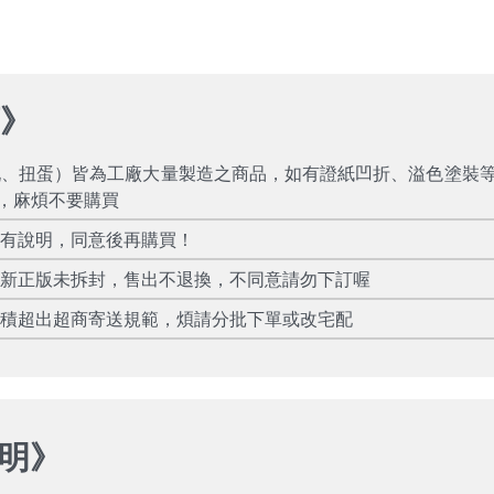
項
》
玩、扭蛋）皆為工廠大量製造之商品，如有證紙凹折、溢色塗裝
，麻煩不要購買
所有說明，同意後再購買！
全新正版未拆封，售出不退換，不同意請勿下訂喔
體積超出超商寄送規範，煩請分批下單或改宅配
明
》