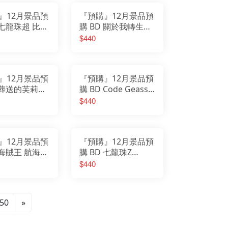
』12月景品預
『預購』12月景品預
 七龍珠超 比魯
購 BD 關於我轉生變
andista 孫悟
成史萊姆這檔事
$440
(A：超級賽亞人
Grandista 魔王 利姆
)
路·坦派斯特
』12月景品預
『預購』12月景品預
D 葬送的芙莉蓮
購 BD Code Geass
仔 芙莉蓮 再
反叛的魯路修
$440
BANPRESTO
EVOLVE C.C. 公仔
』12月景品預
『預購』12月景品預
 海賊王 航海王
購 BD 七龍珠Z
 曼麥亞·軍子宮
SOLID EDGE
$440
WORKS THE出陣 塔
皮恩
50
»