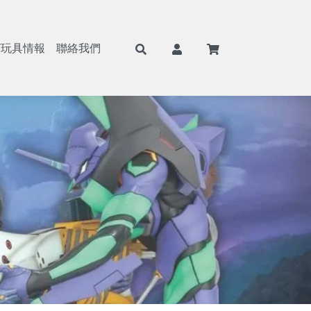
/玩具情報
聯絡我們
F
航海王/海賊王
Weiβ Schwarz (WS)
BANPRESTO
8月景品預購
戰鬥陀螺
七龍珠
Nivel Arena(NA)
魂商店/PB商店
9月景品預購
火影忍者
ONE PIECE
BANDAI
10月景品預購
初音未來
Hololive
SEGA
11月景品預購
戀上換裝娃娃
BANDAI 收藏卡
TAITO
12月景品預購
勝利女神：妮姬
遊戲王卡
FuRyu
哥吉拉
卡牌週邊
KONAMI
吉伊卡哇
FANS
蠟筆小新
SK JAPAN
史努比
elCOCO
寶可夢
GSC/好微笑
碧藍航線
Megahouse
Hololive
RE MENT
獵人HUNTER×HUNTER
武士道/Bushiroad
遊戲王
Gift
鋼彈/機動戰士
APEX
約會大作戰
Myethos
莉可麗絲
Alter
咒術迴戰
角川
鬼滅之刃
壽屋
Overlord
X-PLUS
鏈鋸人
大漫匠
魔女之旅
海雅
Re：從零開始的異世界生活
BearPanda
出包王女
木棉花