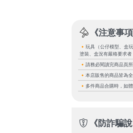
《
注意事
🔸玩具（公仔模型、盒
塗裝、盒況有嚴格要求者
🔸請務必閱讀完商品頁
🔸本店販售的商品皆為
🔸多件商品合購時，如
《
防詐騙說