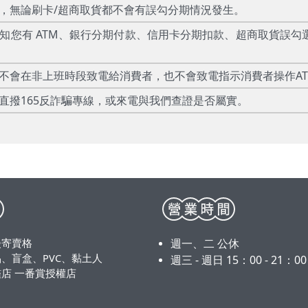
款，無論刷卡/超商取貨都不會有誤勾分期情況發生。
告知您有 ATM、銀行分期付款、信用卡分期扣款、超商取貨誤勾
絕不會在非上班時段致電給消費者，也不會致電指示消費者操作A
直撥165反詐騙專線，或來電與我們查證是否屬實。
漫寄賣格
週一、二 公休
、盲盒、PVC、黏土人
週三 - 週日 15：00 - 21：0
店 一番賞授權店