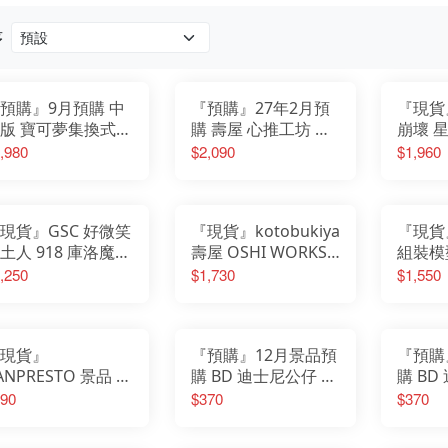
我的英雄學院
Design COCO
遊戲人生
F:NEX
庫洛魔法使
eStream
序
小魔女DoReMi
Hobby sakura
我推的孩子
HanaBee
為美好的世界獻上祝福
TAKARA TOMY
排球少年
新世紀福音戰士
SPY×FAMILY間諜家家酒
五等分的新娘
預購』9月預購 中
『預購』27年2月預
『現貨』
孤獨搖滾
青春豬頭少年
葬送的芙莉蓮
版 寶可夢集換式卡
購 壽屋 心推工坊 進
崩壞 
美少女戰士
不起眼女主角培育法
遊戲 超級進化 擴
擊的巨人 米卡沙 阿
Dior
,980
$2,090
$1,960
膽大黨
刀劍神域
包 30th
卡曼 The Final
色流光溢
崩壞
原神
ELEBRATION M6a
Season ver.
完成品
明日方舟
萊莎的鍊金工房
關於我轉生變成史萊姆這檔事
蔚藍檔案
現貨』GSC 好微笑
『現貨』kotobukiya
『現貨
土人 918 庫洛魔法
壽屋 OSHI WORKS
組裝模型
 透明牌篇 木之本
心推工坊 葬送的芙莉
初音未來
,250
$1,730
$1,550
 友枝中學制服Ver.
蓮 芙莉蓮 冬裝 PVC
町戰術工
完成品
現貨』
『預購』12月景品預
『預購
ANPRESTO 景品 精
購 BD 迪士尼公仔 動
購 BD
寶可夢 絨毛玩偶
物方城市2 Zootopia
物方城市
90
$370
$370
布朋友們 伊布 午
2 狐狸 尼克
2 兔子
ver.