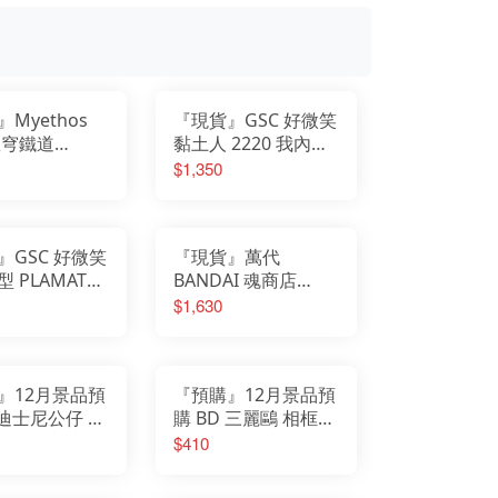
我的英雄學院
Design COCO
遊戲人生
F:NEX
庫洛魔法使
eStream
小魔女DoReMi
Hobby sakura
我推的孩子
HanaBee
為美好的世界獻上祝福
TAKARA TOMY
排球少年
新世紀福音戰士
SPY×FAMILY間諜家家酒
五等分的新娘
Myethos
『現貨』GSC 好微笑
孤獨搖滾
青春豬頭少年
葬送的芙莉蓮
星穹鐵道
黏土人 2220 我內心
美少女戰士
不起眼女主角培育法
ama 知更鳥 夜
的糟糕念頭 山田杏奈
$1,350
膽大黨
刀劍神域
彩Ver PVC
崩壞
原神
明日方舟
萊莎的鍊金工房
關於我轉生變成史萊姆這檔事
蔚藍檔案
』GSC 好微笑
『現貨』萬代
 PLAMATEA
BANDAI 魂商店
 MIKU 中央
S.H.F shf 遊戲王 怪
$1,630
藝Ver.
獸之決鬥 海馬瀨人
』12月景品預
『預購』12月景品預
 迪士尼公仔 動
購 BD 三麗鷗 相框公
2 Zootopia
仔 Hello Kitty
$410
 茱蒂