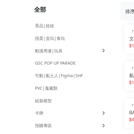
全部
排
景品|娃娃
『
扭蛋|盒玩|食玩
文
牌
$1
動漫周邊|玩具
充
C
GSC POP UP PARADE
『
黏
可動|黏土人|Figma|SHF
使
$1
櫻
PVC|蒐藏類
組裝模型
『
B
卡牌
靈
$4
伊
預購專區
睡