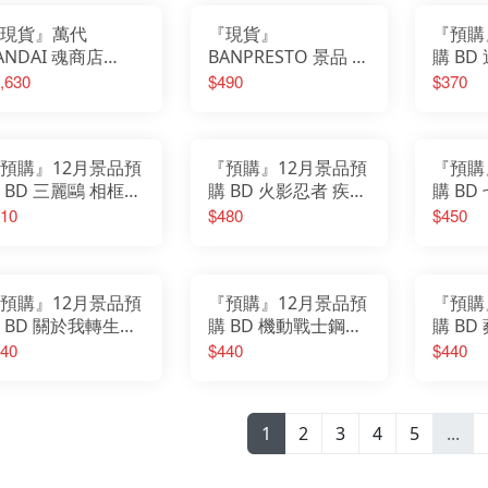
現貨』萬代
『現貨』
『預購
ANDAI 魂商店
BANPRESTO 景品 精
購 BD
.H.F shf 遊戲王 怪
靈寶可夢 絨毛玩偶
物方城市
,630
$490
$370
之決鬥 海馬瀨人
伊布朋友們 伊布 午
2 狐狸
睡ver.
預購』12月景品預
『預購』12月景品預
『預購
 BD 三麗鷗 相框公
購 BD 火影忍者 疾風
購 BD
Hello Kitty
傳 VIBRATION
斯篇 Gr
10
$480
$450
STARS 漩渦鳴人Ⅶ
空Ⅳ 
特別版
之神超
空)
預購』12月景品預
『預購』12月景品預
『預購
 BD 關於我轉生變
購 BD 機動戰士鋼彈
購 B
史萊姆這檔事
SEED BANPRESTO
坐姿公
40
$440
$440
randista 魔王 利姆
EVOLVE 拉克絲·克萊
·坦派斯特
因 曉之車 Endi
1
2
3
4
5
...