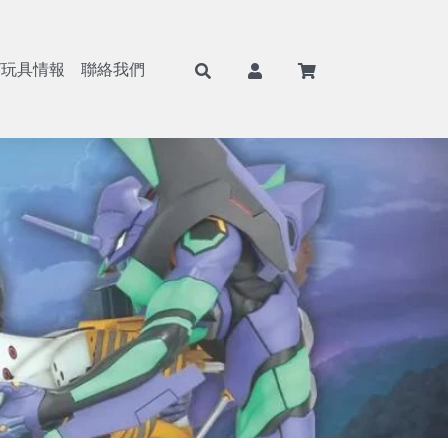
/玩具情報
聯絡我們
F
航海王/海賊王
Weiβ Schwarz (WS)
BANPRESTO
8月景品預購
戰鬥陀螺
七龍珠
Nivel Arena(NA)
魂商店/PB商店
9月景品預購
火影忍者
ONE PIECE
BANDAI
10月景品預購
初音未來
Hololive
SEGA
11月景品預購
戀上換裝娃娃
BANDAI 收藏卡
TAITO
12月景品預購
勝利女神：妮姬
遊戲王卡
FuRyu
哥吉拉
卡牌週邊
KONAMI
吉伊卡哇
FANS
蠟筆小新
SK JAPAN
史努比
elCOCO
寶可夢
GSC/好微笑
碧藍航線
Megahouse
Hololive
RE MENT
獵人HUNTER×HUNTER
武士道/Bushiroad
遊戲王
Gift
鋼彈/機動戰士
APEX
約會大作戰
Myethos
莉可麗絲
Alter
咒術迴戰
角川
鬼滅之刃
壽屋
Overlord
X-PLUS
鏈鋸人
大漫匠
魔女之旅
海雅
Re：從零開始的異世界生活
BearPanda
出包王女
木棉花