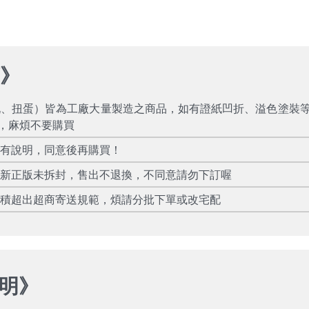
項
》
玩、扭蛋）皆為工廠大量製造之商品，如有證紙凹折、溢色塗裝
，麻煩不要購買
所有說明，同意後再購買！
全新正版未拆封，售出不退換，不同意請勿下訂喔
體積超出超商寄送規範，煩請分批下單或改宅配
明
》