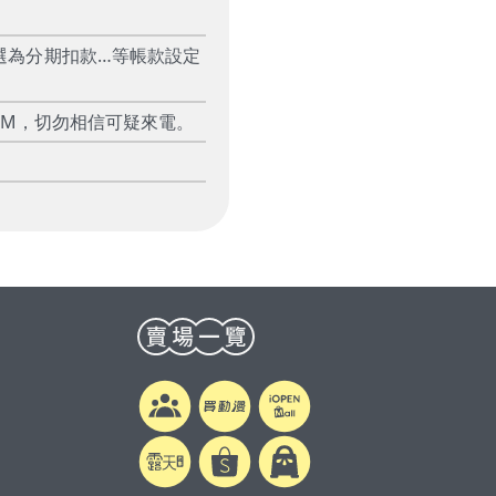
選為分期扣款…等帳款設定
TM，切勿相信可疑來電。
0