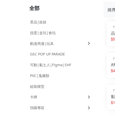
全部
排
景品|娃娃
『
扭蛋|盒玩|食玩
品
飛
$5
動漫周邊|玩具
GSC POP UP PARADE
『
A
可動|黏土人|Figma|SHF
芙
$4
PVC|蒐藏類
組裝模型
『
黏
卡牌
的
$1
預購專區