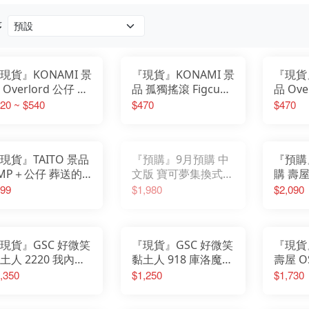
我的英雄學院
Design COCO
遊戲人生
F:NEX
庫洛魔法使
eStream
序
小魔女DoReMi
Hobby sakura
我推的孩子
HanaBee
為美好的世界獻上祝福
TAKARA TOMY
排球少年
新世紀福音戰士
SPY×FAMILY間諜家家酒
五等分的新娘
現貨』KONAMI 景
『現貨』KONAMI 景
『現貨』
孤獨搖滾
青春豬頭少年
葬送的芙莉蓮
 Overlord 公仔 飛
品 孤獨搖滾 Figcube
品 Ove
美少女戰士
不起眼女主角培育法
 科塞特斯
公仔 後藤一里 山田
Masq
20 ~ $540
$470
$470
膽大黨
刀劍神域
涼 伊地知虹夏 喜多
德 啦啦
崩壞
原神
郁代
明日方舟
萊莎的鍊金工房
關於我轉生變成史萊姆這檔事
蔚藍檔案
現貨』TAITO 景品
『預購』9月預購 中
『預購
MP＋公仔 葬送的
文版 寶可夢集換式卡
購 壽
莉蓮 芙莉蓮 再販
牌遊戲 超級進化 擴
擊的巨
99
$1,980
$2,090
充包 30th
卡曼 Th
CELEBRATION M6a
Season
現貨』GSC 好微笑
『現貨』GSC 好微笑
『現貨』
土人 2220 我內心
黏土人 918 庫洛魔法
壽屋 O
糟糕念頭 山田杏奈
使 透明牌篇 木之本
心推工
,350
$1,250
$1,730
櫻 友枝中學制服Ver.
蓮 芙莉
完成品