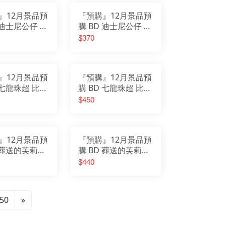
』12月景品預
『預購』12月景品預
 迪士尼公仔 動
購 BD 迪士尼公仔 動
2 Zootopia
物方城市2 Zootopia
$370
 尼克
2 兔子 茱蒂
』12月景品預
『預購』12月景品預
 七龍珠超 比魯
購 BD 七龍珠超 比魯
andista 孫悟
斯篇 Grandista 孫悟
$450
(B：超級賽亞人
空Ⅳ (A：超級賽亞人
級賽亞人孫悟
孫悟空)
』12月景品預
『預購』12月景品預
D 葬送的芙莉蓮
購 BD 葬送的芙莉蓮
仔 費倫 再販
坐姿公仔 芙莉蓮 再
$440
販
50
»