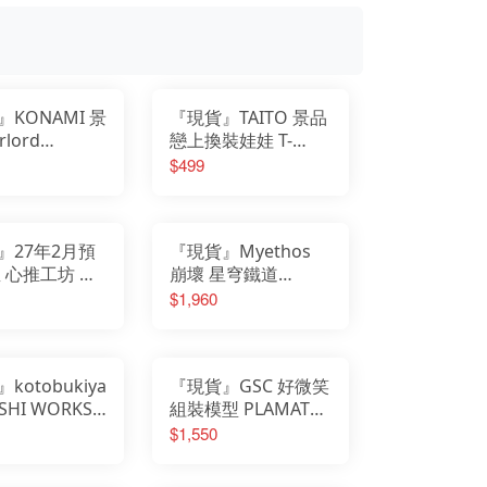
我的英雄學院
Design COCO
遊戲人生
F:NEX
庫洛魔法使
eStream
小魔女DoReMi
Hobby sakura
我推的孩子
HanaBee
為美好的世界獻上祝福
TAKARA TOMY
排球少年
新世紀福音戰士
SPY×FAMILY間諜家家酒
五等分的新娘
KONAMI 景
『現貨』TAITO 景品
孤獨搖滾
青春豬頭少年
葬送的芙莉蓮
rlord
戀上換裝娃娃 T-
美少女戰士
不起眼女主角培育法
uerade 雅兒貝
most 公仔 喜多川海
$499
膽大黨
刀劍神域
隊ver.
夢 萬聖節兔女郎ver.
崩壞
原神
明日方舟
萊莎的鍊金工房
關於我轉生變成史萊姆這檔事
蔚藍檔案
』27年2月預
『現貨』Myethos
屋 心推工坊 進
崩壞 星穹鐵道
人 米卡沙 阿
Diorama 知更鳥 夜
$1,960
e Final
色流光溢彩Ver PVC
 ver.
完成品
kotobukiya
『現貨』GSC 好微笑
SHI WORKS
組裝模型 PLAMATEA
坊 葬送的芙莉
初音未來 MIKU 中央
$1,550
蓮 冬裝 PVC
町戰術工藝Ver.