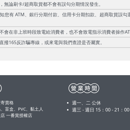
款，無論刷卡/超商取貨都不會有誤勾分期情況發生。
告知您有 ATM、銀行分期付款、信用卡分期扣款、超商取貨誤勾
絕不會在非上班時段致電給消費者，也不會致電指示消費者操作A
直撥165反詐騙專線，或來電與我們查證是否屬實。
漫寄賣格
週一、二 公休
、盲盒、PVC、黏土人
週三 - 週日 15：00 - 21：0
店 一番賞授權店