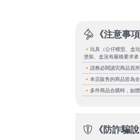
《
注意事
🔸玩具（公仔模型、盒
塗裝、盒況有嚴格要求者
🔸請務必閱讀完商品頁
🔸本店販售的商品皆為
🔸多件商品合購時，如
《
防詐騙說