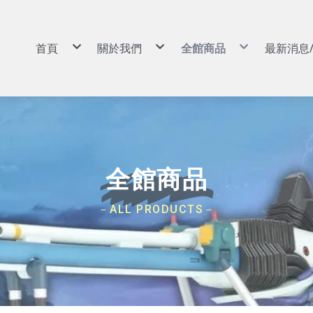
首頁
關於我們
全館商品
最新消息
景品|娃娃
購物說明
景品|娃娃
扭蛋|盒玩|食玩
常見問答
扭蛋|盒玩|食玩
動漫周邊|玩具
退換貨說明
動漫周邊|玩具
GSC POP UP PARADE
防詐騙說明
GSC POP UP PARADE
可動|黏土人|Figma|SHF
可動|黏土人|Figma|SH
PVC|蒐藏類
PVC|蒐藏類
組裝模型
組裝模型
卡牌
卡牌
預購專區
預購專區
依作品分類
依作品分類
依廠牌分類
依廠牌分類
航海王/海賊王
Weiβ Schwarz (WS)
BANPRESTO
8月景品預購
戰鬥陀螺
七龍珠
Nivel Arena(NA)
魂商店/PB商店
9月景品預購
火影忍者
ONE PIECE
BANDAI
10月景品預購
初音未來
Hololive
SEGA
11月景品預購
全館商品
戀上換裝娃娃
BANDAI 收藏卡
TAITO
12月景品預購
勝利女神：妮姬
遊戲王卡
FuRyu
哥吉拉
卡牌週邊
KONAMI
吉伊卡哇
FANS
蠟筆小新
SK JAPAN
史努比
elCOCO
－ALL PRODUCTS－
寶可夢
GSC/好微笑
碧藍航線
Megahouse
Hololive
RE MENT
獵人HUNTER×HUNTER
武士道/Bushiroad
遊戲王
Gift
鋼彈/機動戰士
APEX
約會大作戰
Myethos
莉可麗絲
Alter
咒術迴戰
角川
鬼滅之刃
壽屋
Overlord
X-PLUS
鏈鋸人
大漫匠
魔女之旅
海雅
Re：從零開始的異世界生活
BearPanda
出包王女
木棉花