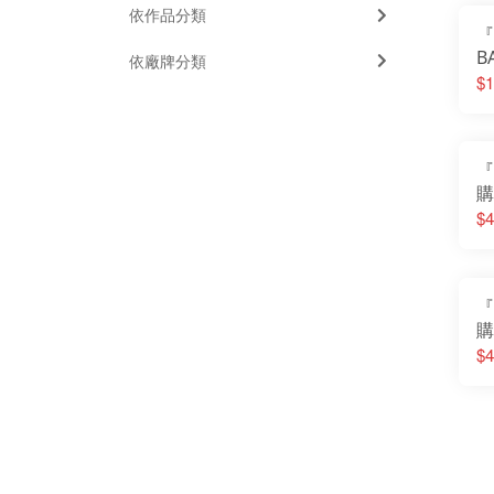
依作品分類
『
B
依廠牌分類
S
$1
獸
『
購
仔 
$4
『
購
成
$4
G
路