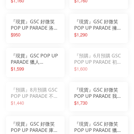
$1,160
$1,760
力克 再販
Ver. L size L尺寸
『現貨』GSC 好微笑
『現貨』GSC 好微笑
POP UP PARADE 洛克
POP UP PARADE 擁有
人
超常技能的異世界流浪
$950
$1,290
美食家 S2 坐吧！緋爾
＆史伊
『現貨』GSC POP UP
『預購』6月預購 GSC
PARADE 獵人
POP UP PARADE 初音
HUNTER×HUNTER 酷
未來×大耳狗喜拿聯名
$1,599
$1,600
拉皮卡 西裝ver L size
L
L尺寸
『預購』8月預購 GSC
『現貨』GSC 好微笑
POP UP PARADE 不時
POP UP PARADE 我獨
輕聲地以俄語遮羞的鄰
自升級 水篠旬 成振宇
$1,440
$1,730
座艾莉同學 艾莉莎 L
程肖宇 L size L尺寸
『現貨』GSC 好微笑
『現貨』GSC 好微笑
POP UP PARADE 庫洛
POP UP PARADE 獵人