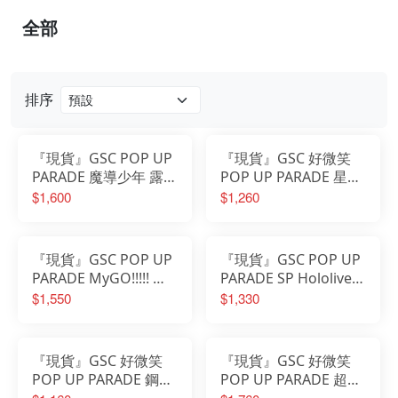
全部
排序
『現貨』GSC POP UP
『現貨』GSC 好微笑
PARADE 魔導少年 露西
POP UP PARADE 星之
哈特菲利亞 處女座型態
卡比 卡比 Wheelie
$1,600
$1,260
泳裝 L尺寸 L size
Rider Ver.
『現貨』GSC POP UP
『現貨』GSC POP UP
PARADE MyGO!!!!! 千
PARADE SP Hololive
早愛音 L size L尺寸
星街彗星
$1,550
$1,330
『現貨』GSC 好微笑
『現貨』GSC 好微笑
POP UP PARADE 鋼之
POP UP PARADE 超級
鍊金術師 阿爾馮斯 艾
索尼子 15th迷你禮服