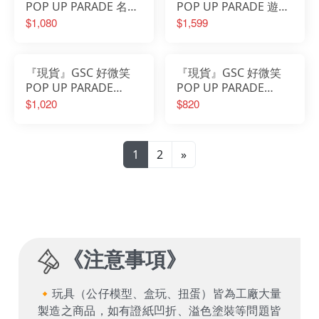
POP UP PARADE 名偵
POP UP PARADE 遊戲
探柯南 江戶川柯南
人生 白 音樂會 演唱會
$1,080
$1,599
Ver L尺寸 L size
『現貨』GSC 好微笑
『現貨』GSC 好微笑
POP UP PARADE
POP UP PARADE
hololive 1期生 赤井心
DARLING in the
$1,020
$820
哈洽馬
FRANXX 莓
1
2
»
《
注意事項
》
🔸玩具（公仔模型、盒玩、扭蛋）皆為工廠大量
製造之商品，如有證紙凹折、溢色塗裝等問題皆