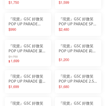
魔法使 木之本櫻 黑貓
HUNTER×HUNTER 奇
$1,750
$1,599
風服裝Ver. L size L 尺
犽·揍敵客 L size L 尺
寸
『現貨』GSC 好微笑
『現貨』GSC 好微笑
POP UP PARADE
POP UP PARADE SP
HUNTER 獵人 幻影旅
OVERLORD 安茲 烏爾
$990
$2,480
團 團長 庫洛洛 魯西魯
恭 約26公分 再販
『現貨』GSC 好微笑
『現貨』GSC 好微笑
POP UP PARADE 萊莎
POP UP PARADE 莉可
的鍊金工房 萊莎琳‧斯
麗絲 Lycoris Recoil 井
$1,750
$1,200
托特 動畫Ver L size L
1,699
之上瀧奈
$
尺寸
『現貨』GSC 好微笑
『現貨』GSC 好微笑
POP UP PARADE 靈異
POP UP PARADE 2.5
教師 神眉 雪姬 L size L
次元的誘惑 莉莉艾露
$1,699
$1,680
尺寸
第3隊服Ver. L size L尺
寸
『現貨』GSC 好微笑
『現貨』GSC 好微笑