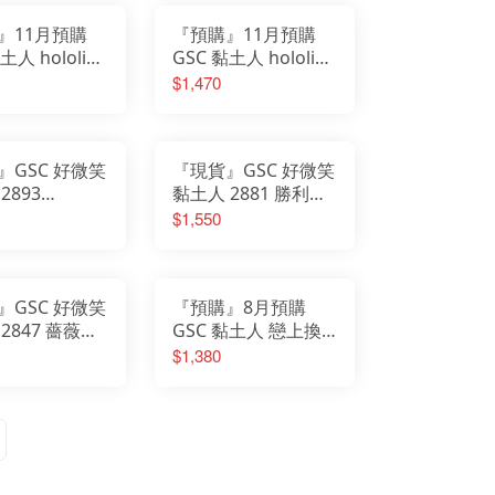
』11月預購
『預購』11月預購
土人 hololive
GSC 黏土人 hololive
co 茸茸 阿比斯
Fuwawa 軟軟 阿比
$1,470
斯加德
』GSC 好微笑
『現貨』GSC 好微笑
2893
黏土人 2881 勝利女
ive 0期生 星街
神：妮姬 紅蓮：暗影
$1,550
手服裝 Ver
』GSC 好微笑
『預購』8月預購
2847 薔薇少
GSC 黏土人 戀上換
人偶 真紅 2.0
裝娃娃第二季 十六夜
$1,380
亞理沙 cosplay by
海夢