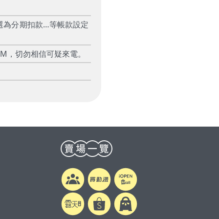
選為分期扣款…等帳款設定
TM，切勿相信可疑來電。
0