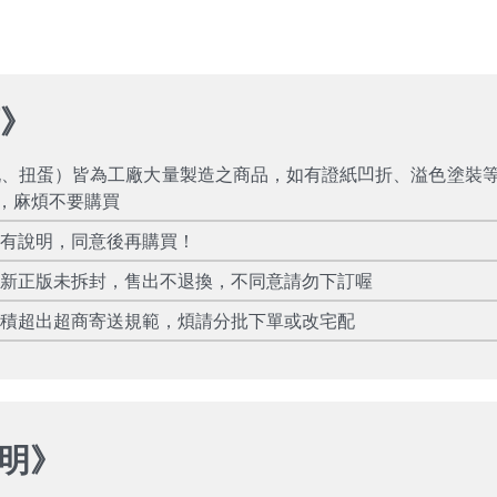
項
》
玩、扭蛋）皆為工廠大量製造之商品，如有證紙凹折、溢色塗裝
，麻煩不要購買
所有說明，同意後再購買！
全新正版未拆封，售出不退換，不同意請勿下訂喔
體積超出超商寄送規範，煩請分批下單或改宅配
明
》