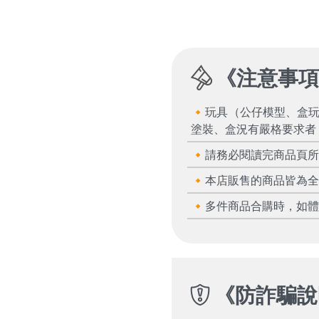
《
注意事
🔸玩具（公仔模型、盒
塗裝、盒況有嚴格要求者
🔸請務必閱讀完商品頁
🔸本店販售的商品皆為
🔸多件商品合購時，如
《
防詐騙說