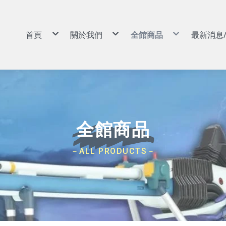
首頁
關於我們
全館商品
最新消息
景品|娃娃
購物說明
景品|娃娃
扭蛋|盒玩|食玩
常見問答
扭蛋|盒玩|食玩
動漫周邊|玩具
退換貨說明
動漫周邊|玩具
GSC POP UP PARADE
防詐騙說明
GSC POP UP PARADE
可動|黏土人|Figma|SHF
可動|黏土人|Figma|SH
PVC|蒐藏類
PVC|蒐藏類
組裝模型
組裝模型
卡牌
卡牌
預購專區
預購專區
依作品分類
依作品分類
依廠牌分類
依廠牌分類
航海王/海賊王
Weiβ Schwarz (WS)
BANPRESTO
8月景品預購
戰鬥陀螺
七龍珠
Nivel Arena(NA)
魂商店/PB商店
9月景品預購
火影忍者
ONE PIECE
BANDAI
10月景品預購
初音未來
Hololive
SEGA
11月景品預購
全館商品
戀上換裝娃娃
BANDAI 收藏卡
TAITO
12月景品預購
勝利女神：妮姬
遊戲王卡
FuRyu
哥吉拉
卡牌週邊
KONAMI
吉伊卡哇
FANS
蠟筆小新
SK JAPAN
史努比
elCOCO
－ALL PRODUCTS－
寶可夢
GSC/好微笑
碧藍航線
Megahouse
Hololive
RE MENT
獵人HUNTER×HUNTER
武士道/Bushiroad
遊戲王
Gift
鋼彈/機動戰士
APEX
約會大作戰
Myethos
莉可麗絲
Alter
咒術迴戰
角川
鬼滅之刃
壽屋
Overlord
X-PLUS
鏈鋸人
大漫匠
魔女之旅
海雅
Re：從零開始的異世界生活
BearPanda
出包王女
木棉花