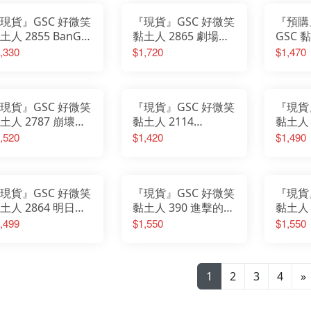
現貨』GSC 好微笑
『現貨』GSC 好微笑
『預購
土人 2855 BanG
黏土人 2865 劇場版
GSC 黏
ream! MyGO!!!!! 要
鏈鋸人 蕾潔篇 蕾潔
Moco
,330
$1,720
$1,470
奈
炸彈惡魔 波姆
加德
現貨』GSC 好微笑
『現貨』GSC 好微笑
『現貨
土人 2787 崩壞：
黏土人 2114
黏土人 
穹鐵道 卡芙卡
hololive 五期生 獅白
holol
,520
$1,420
$1,490
牡丹 再販
彗星 水
現貨』GSC 好微笑
『現貨』GSC 好微笑
『現貨
土人 2864 明日方
黏土人 390 進擊的巨
黏土人 
 魔王
人 里維 阿卡曼 兵長
女 第五
,499
$1,550
$1,550
1
2
3
4
»