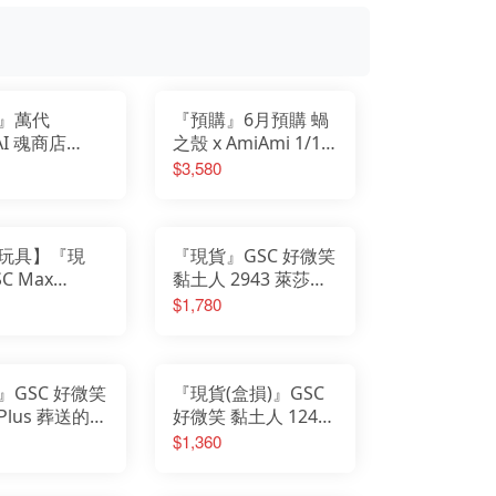
我的英雄學院
Design COCO
遊戲人生
F:NEX
庫洛魔法使
eStream
小魔女DoReMi
Hobby sakura
我推的孩子
HanaBee
為美好的世界獻上祝福
TAKARA TOMY
排球少年
新世紀福音戰士
SPY×FAMILY間諜家家酒
五等分的新娘
』萬代
『預購』6月預購 蝸
孤獨搖滾
青春豬頭少年
葬送的芙莉蓮
AI 魂商店
之殼 x AmiAmi 1/12
美少女戰士
不起眼女主角培育法
 shf 遊戲王 怪
可動 勝利女神 妮姬
$3,580
膽大黨
刀劍神域
鬥 海馬瀨人
小紅帽 荒誕紅
崩壞
原神
明日方舟
萊莎的鍊金工房
關於我轉生變成史萊姆這檔事
蔚藍檔案
玩具】『現
『現貨』GSC 好微笑
C Max
黏土人 2943 萊莎的
y figma 640
鍊金工房2 失落傳說
$1,780
神：妮姬 紅蓮
與秘密妖精 萊莎
』GSC 好微笑
『現貨(盒損)』GSC
lus 葬送的芙
好微笑 黏土人 1245
芙莉蓮 費倫 橡
夏目友人帳 夏目貴志
$1,360
&貓咪老師