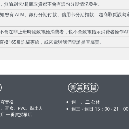
款，無論刷卡/超商取貨都不會有誤勾分期情況發生。
告知您有 ATM、銀行分期付款、信用卡分期扣款、超商取貨誤勾
絕不會在非上班時段致電給消費者，也不會致電指示消費者操作A
直撥165反詐騙專線，或來電與我們查證是否屬實。
漫寄賣格
週一、二 公休
、盲盒、PVC、黏土人
週三 - 週日 15：00 - 21：0
店 一番賞授權店