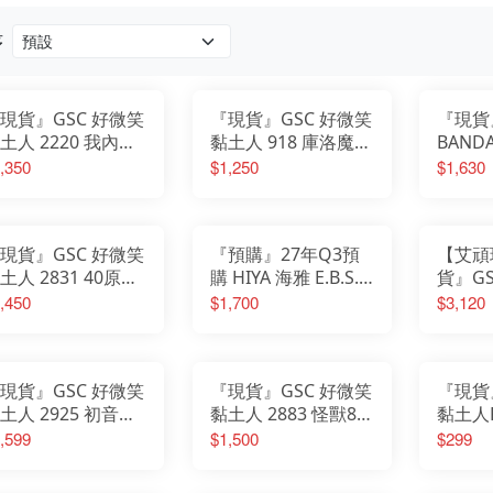
我的英雄學院
Design COCO
遊戲人生
F:NEX
庫洛魔法使
eStream
序
小魔女DoReMi
Hobby sakura
我推的孩子
HanaBee
為美好的世界獻上祝福
TAKARA TOMY
排球少年
新世紀福音戰士
SPY×FAMILY間諜家家酒
五等分的新娘
現貨』GSC 好微笑
『現貨』GSC 好微笑
『現貨
孤獨搖滾
青春豬頭少年
葬送的芙莉蓮
土人 2220 我內心
黏土人 918 庫洛魔法
BAND
美少女戰士
不起眼女主角培育法
糟糕念頭 山田杏奈
使 透明牌篇 木之本
S.H.F
,350
$1,250
$1,630
膽大黨
刀劍神域
櫻 友枝中學制服Ver.
獸之決
崩壞
原神
明日方舟
萊莎的鍊金工房
關於我轉生變成史萊姆這檔事
蔚藍檔案
現貨』GSC 好微笑
『預購』27年Q3預
【艾頑
土人 2831 40原老
購 HIYA 海雅 E.B.S.
貨』GS
 我家的貓咪是可愛
洛克人X 艾克斯 究極
Factor
,450
$1,700
$3,120
女孩子 黃豆粉
裝甲Ver 可動完成品
勝利女
現貨』GSC 好微笑
『現貨』GSC 好微笑
『現貨
土人 2925 初音未
黏土人 2883 怪獸8號
黏土人P
 深海少女Ver.
防衛隊第一部隊隊長
莉蓮 
,599
$1,500
$299
鳴海弦
膠公仔