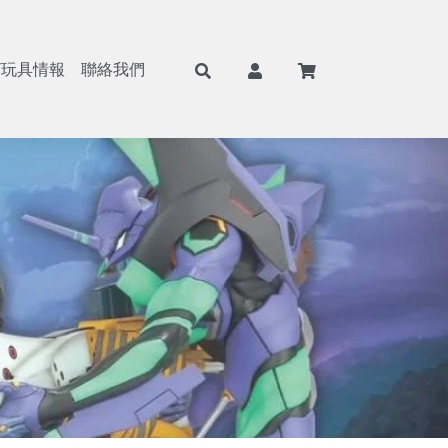
/玩具情報
聯絡我們
F
航海王/海賊王
Weiβ Schwarz (WS)
BANPRESTO
8月景品預購
戰鬥陀螺
七龍珠
Nivel Arena(NA)
魂商店/PB商店
9月景品預購
火影忍者
ONE PIECE
BANDAI
10月景品預購
初音未來
Hololive
SEGA
11月景品預購
戀上換裝娃娃
BANDAI 收藏卡
TAITO
12月景品預購
勝利女神：妮姬
遊戲王卡
FuRyu
哥吉拉
卡牌週邊
KONAMI
吉伊卡哇
FANS
蠟筆小新
SK JAPAN
史努比
elCOCO
寶可夢
GSC/好微笑
碧藍航線
Megahouse
Hololive
RE MENT
獵人HUNTER×HUNTER
武士道/Bushiroad
遊戲王
Gift
鋼彈/機動戰士
APEX
約會大作戰
Myethos
莉可麗絲
Alter
咒術迴戰
角川
鬼滅之刃
壽屋
Overlord
X-PLUS
鏈鋸人
大漫匠
魔女之旅
海雅
Re：從零開始的異世界生活
BearPanda
出包王女
木棉花