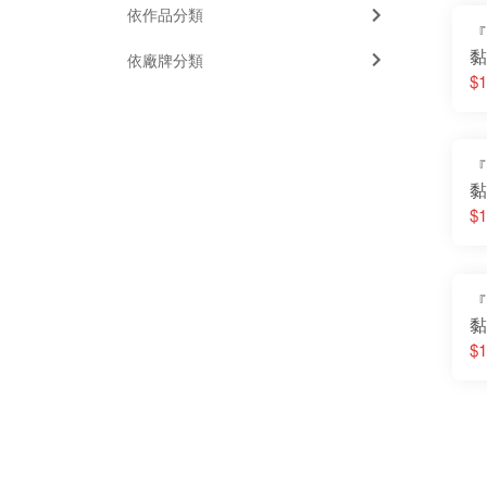
依作品分類
『
黏
依廠牌分類
D
$1
樂
『
黏
星
$1
『
黏
舟
$1