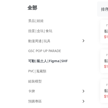
全部
排
景品|娃娃
『
扭蛋|盒玩|食玩
黏
的
$1
動漫周邊|玩具
GSC POP UP PARADE
『
黏
可動|黏土人|Figma|SHF
師
$1
的
PVC|蒐藏類
組裝模型
『
黏
卡牌
來
$1
預購專區