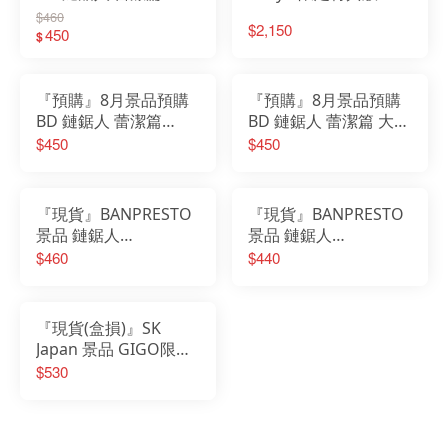
G&G 蕾潔 夜晚的學校
TENITOL TALL 劇場版
$460
$2,150
ver.
450
鏈鋸人 蕾潔篇 蕾潔 全
$
高30公分
『預購』8月景品預購
『預購』8月景品預購
BD 鏈鋸人 蕾潔篇
BD 鏈鋸人 蕾潔篇 大大
Grandista 帕瓦
的SOFVIMATES 波奇塔
$450
$450
向前走
『現貨』BANPRESTO
『現貨』BANPRESTO
景品 鏈鋸人
景品 鏈鋸人
VIBRATION STARS 帕
VIBRATION STARS 帕
$460
$440
瓦 公仔
瓦Ⅳ
『現貨(盒損)』SK
Japan 景品 GIGO限定
鏈鋸人 帕瓦 女僕 ver.
$530
公仔