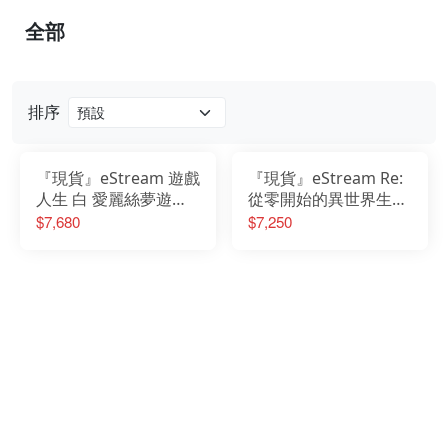
全部
排序
『現貨』eStream 遊戲
『現貨』eStream Re:
人生 白 愛麗絲夢遊仙
從零開始的異世界生活
境Ver 1/7 PVC完成品
拉姆 霓虹都市Ver 1/7
$7,680
$7,250
PVC完成品