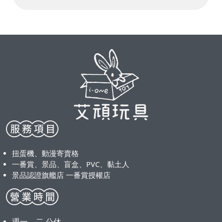
扭蛋機、動漫寄賣格
一番賞、景品、盲盒、PVC、黏土人
景品認證旗艦店 一番賞授權店
週一、二 公休